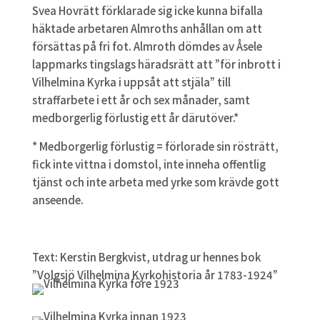
Svea Hovrätt förklarade sig icke kunna bifalla
häktade arbetaren Almroths anhållan om att
försättas på fri fot. Almroth dömdes av Åsele
lappmarks tingslags häradsrätt att ”för inbrott i
Vilhelmina Kyrka i uppsåt att stjäla” till
straffarbete i ett år och sex månader, samt
medborgerlig förlustig ett år därutöver.*
* Medborgerlig förlustig = förlorade sin rösträtt,
fick inte vittna i domstol, inte inneha offentlig
tjänst och inte arbeta med yrke som krävde gott
anseende.
Text: Kerstin Bergkvist, utdrag ur hennes bok
”Volgsjö Vilhelmina Kyrkohistoria år 1783-1924”