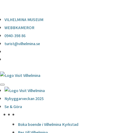
0940-398 86
turist@vilhelmina.se
VILHELMINA MUSEUM
WEBBKAMEROR
0940-398 86
turist@vilhelmina.se
Nybyggarveckan 2025
Se & Göra
HÖJDPUNKTER
Boka boende i Vilhelmina Kyrkstad
Res till Vilhelmina