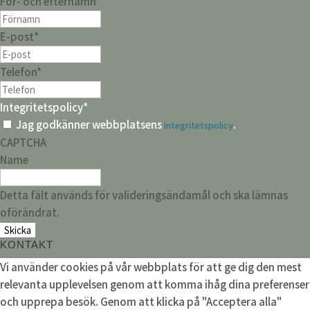
För- och efternamn
*
E-post
*
Telefon
*
Integritetspolicy
*
Jag godkänner webbplatsens
.
integritetspolicy
CAPTCHA
Name
Detta fält används för valideringsändamål och ska lämnas
oförändrat.
KONTAKT
Vi använder cookies på vår webbplats för att ge dig den mest
relevanta upplevelsen genom att komma ihåg dina preferenser
och upprepa besök. Genom att klicka på "Acceptera alla"