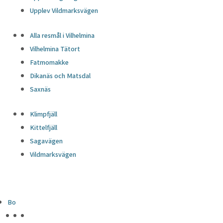
Upplev Vildmarksvägen
Alla resmål i Vilhelmina
Vilhelmina Tätort
Fatmomakke
Dikanäs och Matsdal
Saxnäs
Klimpfjäll
Kittelfjäll
Sagavägen
Vildmarksvägen
Bo
HÖJDPUNKTER