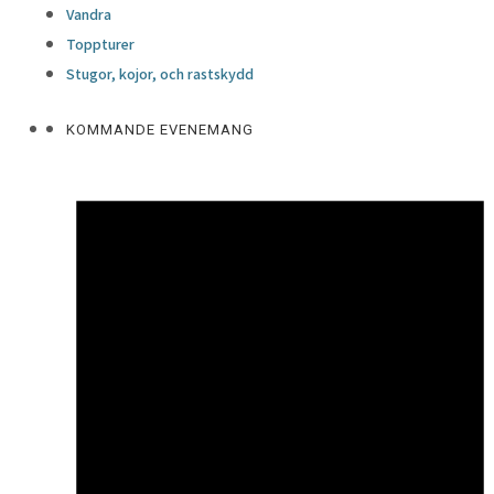
Vandra
Toppturer
Stugor, kojor, och rastskydd
KOMMANDE EVENEMANG