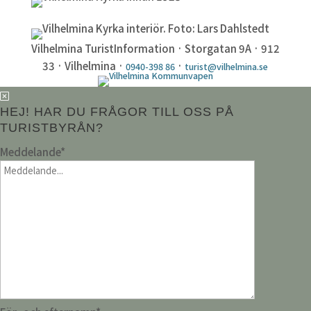
Vilhelmina TuristInformation · Storgatan 9A · 912
33 · Vilhelmina ·
·
0940-398 86
turist@vilhelmina.se
HEJ! HAR DU FRÅGOR TILL OSS PÅ
TURISTBYRÅN?
Meddelande
*