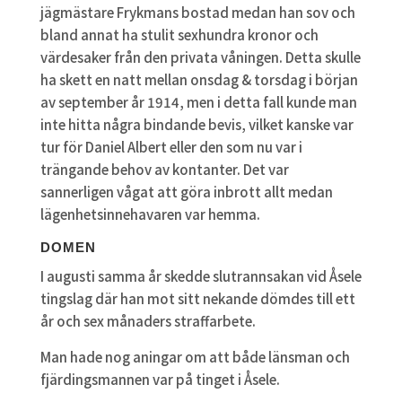
jägmästare Frykmans bostad medan han sov och
bland annat ha stulit sexhundra kronor och
värdesaker från den privata våningen. Detta skulle
ha skett en natt mellan onsdag & torsdag i början
av september år 1914, men i detta fall kunde man
inte hitta några bindande bevis, vilket kanske var
tur för Daniel Albert eller den som nu var i
trängande behov av kontanter. Det var
sannerligen vågat att göra inbrott allt medan
lägenhetsinnehavaren var hemma.
DOMEN
I augusti samma år skedde slutrannsakan vid Åsele
tingslag där han mot sitt nekande dömdes till ett
år och sex månaders straffarbete.
Man hade nog aningar om att både länsman och
fjärdingsmannen var på tinget i Åsele.