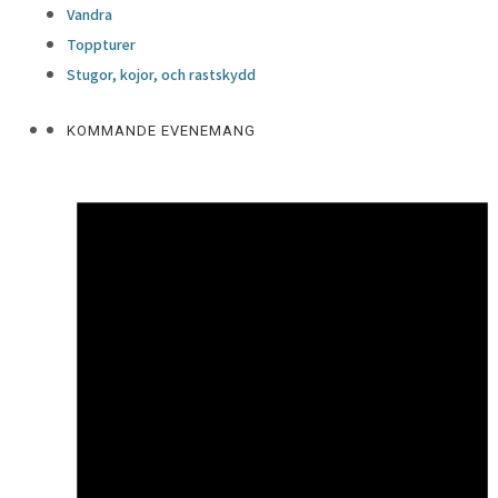
Vandra
Toppturer
Stugor, kojor, och rastskydd
KOMMANDE EVENEMANG