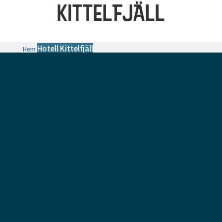
KITTELFJÄLL
Hotell Kittelfjäll
Hem