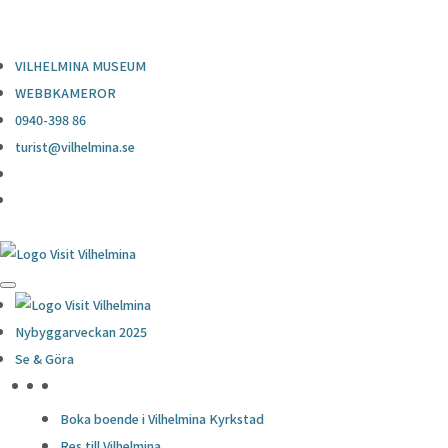
0940-398 86
turist@vilhelmina.se
VILHELMINA MUSEUM
WEBBKAMEROR
0940-398 86
turist@vilhelmina.se
Nybyggarveckan 2025
Se & Göra
HÖJDPUNKTER
Boka boende i Vilhelmina Kyrkstad
Res till Vilhelmina