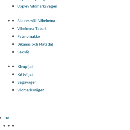
Upplev Vildmarksvägen
Alla resmål i Vilhelmina
Vilhelmina Tätort
Fatmomakke
Dikanäs och Matsdal
Saxnäs
Klimpfjäll
Kittelfjäll
Sagavägen
Vildmarksvägen
Bo
HÖJDPUNKTER