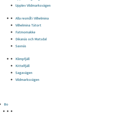
Upplev Vildmarksvägen
Alla resmål i Vilhelmina
Vilhelmina Tätort
Fatmomakke
Dikanäs och Matsdal
Saxnäs
Klimpfjäll
Kittelfjäll
Sagavägen
Vildmarksvägen
Bo
HÖJDPUNKTER