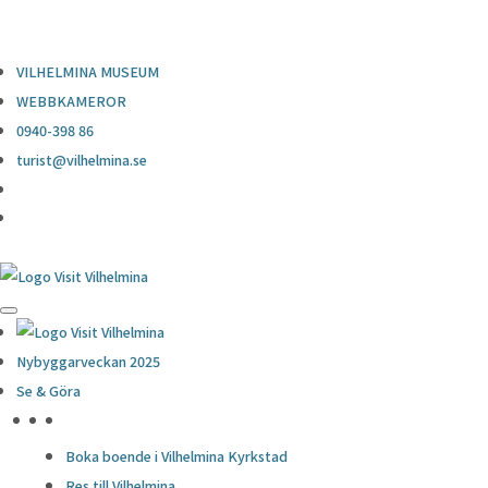
0940-398 86
turist@vilhelmina.se
VILHELMINA MUSEUM
WEBBKAMEROR
0940-398 86
turist@vilhelmina.se
Nybyggarveckan 2025
Se & Göra
HÖJDPUNKTER
Boka boende i Vilhelmina Kyrkstad
Res till Vilhelmina