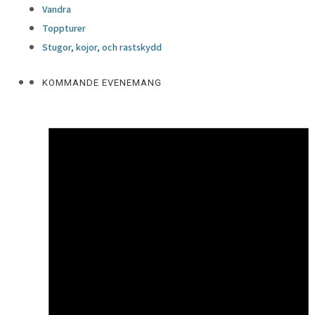
Vandra
Toppturer
Stugor, kojor, och rastskydd
KOMMANDE EVENEMANG