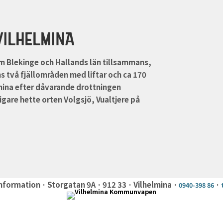
VILHELMINA
om Blekinge och Hallands län tillsammans,
s två fjällområden med liftar och ca 170
lmina efter dåvarande drottningen
gare hette orten Volgsjö, Vualtjere på
nformation · Storgatan 9A · 912 33 · Vilhelmina ·
·
0940-398 86