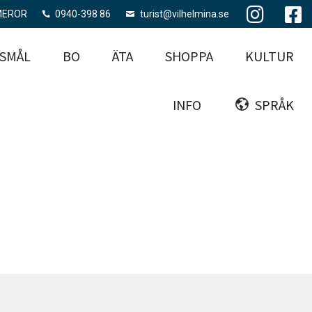
MEROR
0940-398 86
turist@vilhelmina.se
SMÅL
BO
ÄTA
SHOPPA
KULTUR
INFO
SPRÅK