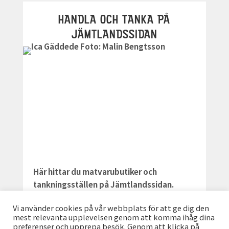
HANDLA OCH TANKA PÅ
JÄMTLANDSSIDAN
Här hittar du matvarubutiker och
tankningsställen på Jämtlandssidan.
Vi använder cookies på vår webbplats för att ge dig den
LÄS MER
mest relevanta upplevelsen genom att komma ihåg dina
preferenser och upprepa besök. Genom att klicka på