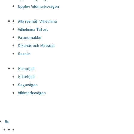
Upplev Vildmarksvägen
Alla resmål i Vilhelmina
Vilhelmina Tätort
Fatmomakke
Dikanäs och Matsdal
Saxnäs
Klimpfjäll
Kittelfjäll
Sagavägen
Vildmarksvägen
Bo
HÖJDPUNKTER