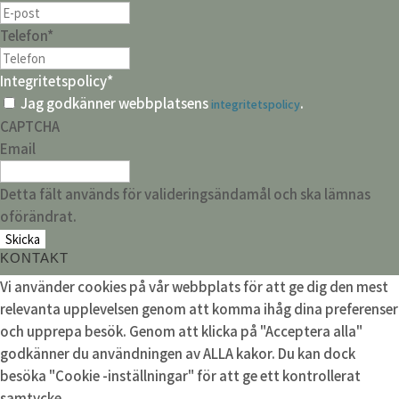
Telefon
*
Integritetspolicy
*
Jag godkänner webbplatsens
.
integritetspolicy
CAPTCHA
Email
Detta fält används för valideringsändamål och ska lämnas
oförändrat.
KONTAKT
Vi använder cookies på vår webbplats för att ge dig den mest
relevanta upplevelsen genom att komma ihåg dina preferenser
och upprepa besök. Genom att klicka på "Acceptera alla"
godkänner du användningen av ALLA kakor. Du kan dock
besöka "Cookie -inställningar" för att ge ett kontrollerat
samtycke.