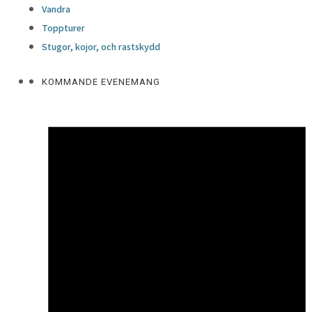
Vandra
Toppturer
Stugor, kojor, och rastskydd
KOMMANDE EVENEMANG