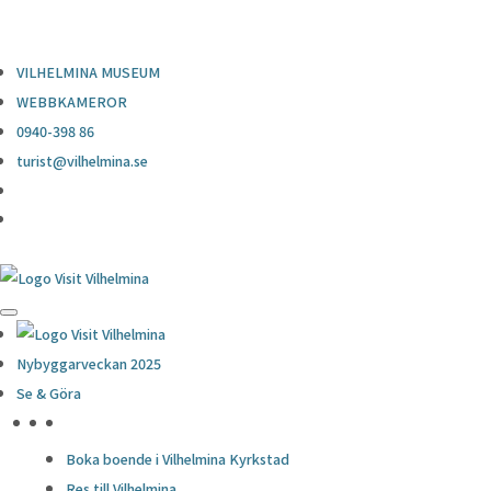
0940-398 86
turist@vilhelmina.se
VILHELMINA MUSEUM
WEBBKAMEROR
0940-398 86
turist@vilhelmina.se
Nybyggarveckan 2025
Se & Göra
HÖJDPUNKTER
Boka boende i Vilhelmina Kyrkstad
Res till Vilhelmina