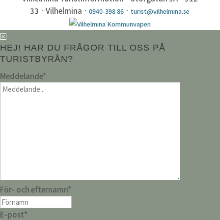
33 · Vilhelmina ·
·
0940-398 86
turist@vilhelmina.se
HEJ! HAR DU FRÅGOR TILL OSS PÅ
TURISTBYRÅN?
Meddelande
*
För- och efternamn
*
E-post
*