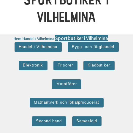
VILHELMINA
Sportbutiker i Vilhelmina
Hem
Handel i Vilhelmina
Handel i Vilhelmina
Bygg- och färghandel
Elektronik
Frisörer
Klädbutiker
Mataffärer
Mathantverk och lokalproducerat
Second hand
Sameslöjd