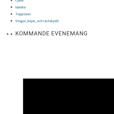
Cykla
Vandra
Toppturer
Stugor, kojor, och rastskydd
KOMMANDE EVENEMANG