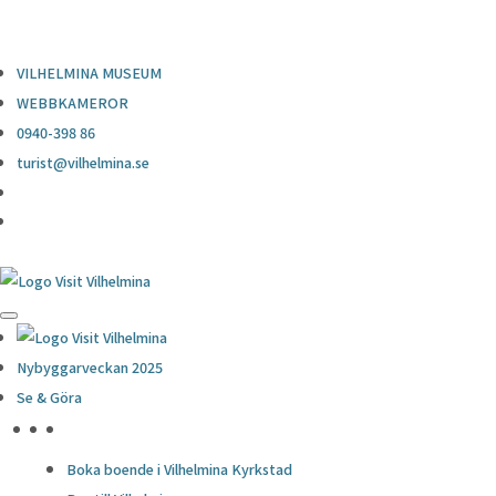
0940-398 86
turist@vilhelmina.se
VILHELMINA MUSEUM
WEBBKAMEROR
0940-398 86
turist@vilhelmina.se
Nybyggarveckan 2025
Se & Göra
HÖJDPUNKTER
Boka boende i Vilhelmina Kyrkstad