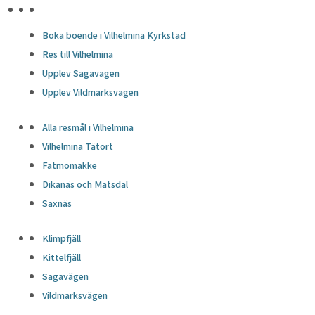
HÖJDPUNKTER
Boka boende i Vilhelmina Kyrkstad
Res till Vilhelmina
Upplev Sagavägen
Upplev Vildmarksvägen
Alla resmål i Vilhelmina
Vilhelmina Tätort
Fatmomakke
Dikanäs och Matsdal
Saxnäs
Klimpfjäll
Kittelfjäll
Sagavägen
Vildmarksvägen