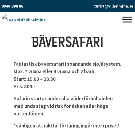
0940-398 86
turist@vilhelmina.se
BÄVERSAFARI
Fantastisk bäversafari i spännande sjö/åsystem.
Max. 7 vuxna eller 4 vuxna och 2 barn.
Start: 19.00 – 23.30
Pris: 800:-
Safarin startar under alla väderförhållanden
med undantag vid risk för åskan eller höga
vattenflöden.
*vänligen att iaktta: förtäring ingår inte i priset!