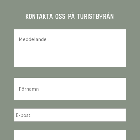
KONTAKTA OSS PÅ TURISTBYRÅN
Meddelande
*
För-
och
efternamn
*
E-
post
*
Telefon
*