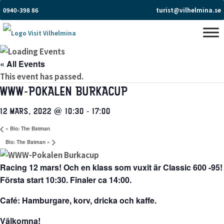
0940-398 86
turist@vilhelmina.se
« All Events
This event has passed.
WWW-POKALEN BURKACUP
12 MARS, 2022 @ 10:30
-
17:00
«
Bio: The Batman
Bio: The Batman
»
Racing 12 mars! Och en klass som vuxit är Classic 600 -95!
Första start 10:30. Finaler ca 14:00.
Café: Hamburgare, korv, dricka och kaffe.
Välkomna!