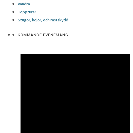
Vandra
Toppturer
Stugor, kojor, och rastskydd
KOMMANDE EVENEMANG