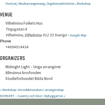
,
,
,
Festival
Musikarrangemang
Ungdomsaktiviteter
Workshop
VENUE
Vilhelmina Folkets Hus
Tingsgatan 8
Vilhelmina
,
Vilhelmina
912 33
Sverige
+ Google Map
Phone
+4694014434
ORGANIZERS
Midnight Light – Unga arrangörer
Allmänna Arvsfonden
Studieförbundet Bilda Nord
«
Workshop: Introduktionskurs i arrangörskap
KONSERT – Country och Visor i Nybyggarton
»