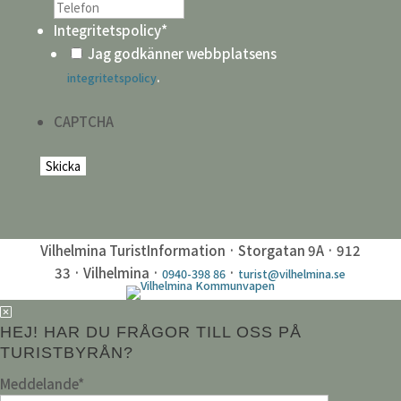
Integritetspolicy
*
Jag godkänner webbplatsens
.
integritetspolicy
CAPTCHA
Vilhelmina TuristInformation · Storgatan 9A · 912
33 · Vilhelmina ·
·
0940-398 86
turist@vilhelmina.se
HEJ! HAR DU FRÅGOR TILL OSS PÅ
TURISTBYRÅN?
Meddelande
*