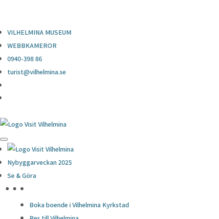
0940-398 86
turist@vilhelmina.se
VILHELMINA MUSEUM
WEBBKAMEROR
0940-398 86
turist@vilhelmina.se
Nybyggarveckan 2025
Se & Göra
HÖJDPUNKTER
Boka boende i Vilhelmina Kyrkstad
Res till Vilhelmina