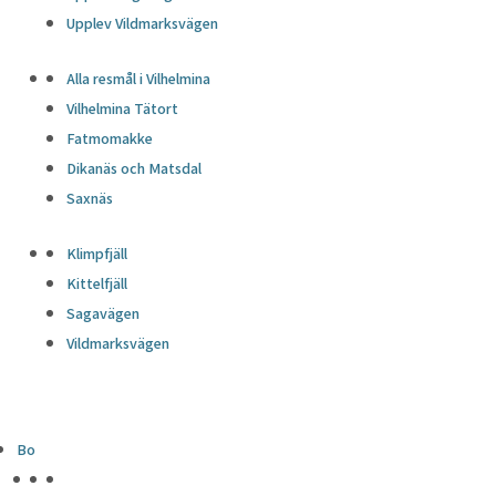
Upplev Vildmarksvägen
Alla resmål i Vilhelmina
Vilhelmina Tätort
Fatmomakke
Dikanäs och Matsdal
Saxnäs
Klimpfjäll
Kittelfjäll
Sagavägen
Vildmarksvägen
Bo
HÖJDPUNKTER