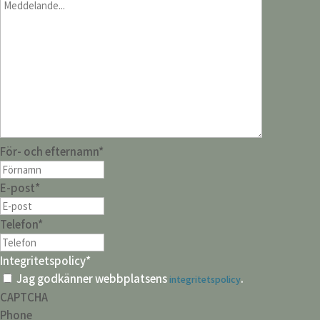
För- och efternamn
*
E-post
*
Telefon
*
Integritetspolicy
*
Jag godkänner webbplatsens
.
integritetspolicy
CAPTCHA
Phone