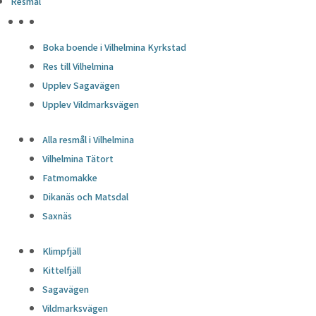
Resmål
HÖJDPUNKTER
Boka boende i Vilhelmina Kyrkstad
Res till Vilhelmina
Upplev Sagavägen
Upplev Vildmarksvägen
Alla resmål i Vilhelmina
Vilhelmina Tätort
Fatmomakke
Dikanäs och Matsdal
Saxnäs
Klimpfjäll
Kittelfjäll
Sagavägen
Vildmarksvägen