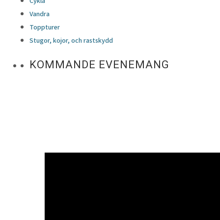
Cykla
Vandra
Toppturer
Stugor, kojor, och rastskydd
KOMMANDE EVENEMANG