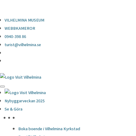
0940-398 86
turist@vilhelmina.se
VILHELMINA MUSEUM
WEBBKAMEROR
0940-398 86
turist@vilhelmina.se
Nybyggarveckan 2025
Se & Göra
HÖJDPUNKTER
Boka boende i Vilhelmina Kyrkstad