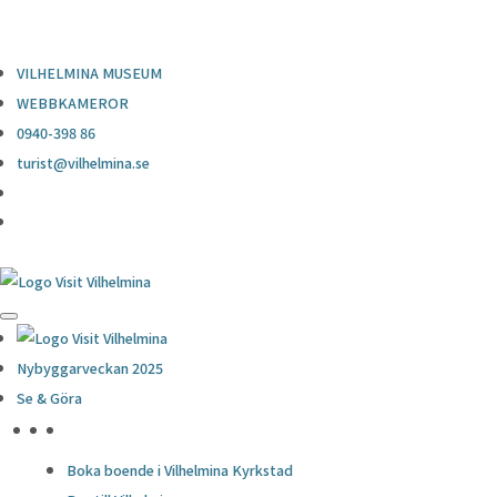
0940-398 86
turist@vilhelmina.se
VILHELMINA MUSEUM
WEBBKAMEROR
0940-398 86
turist@vilhelmina.se
Nybyggarveckan 2025
Se & Göra
HÖJDPUNKTER
Boka boende i Vilhelmina Kyrkstad