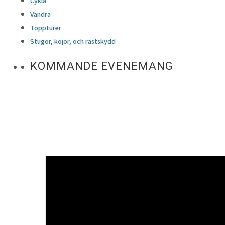
Cykla
Vandra
Toppturer
Stugor, kojor, och rastskydd
KOMMANDE EVENEMANG