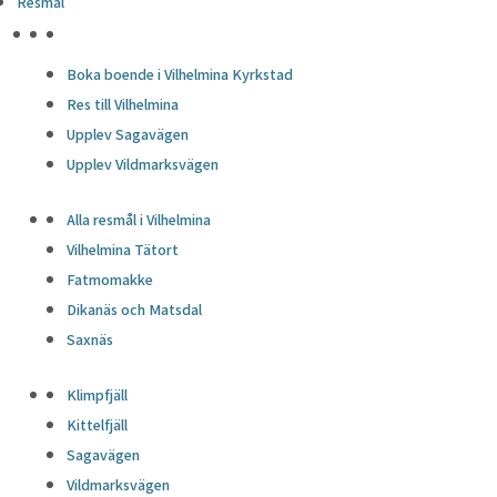
Resmål
HÖJDPUNKTER
Boka boende i Vilhelmina Kyrkstad
Res till Vilhelmina
Upplev Sagavägen
Upplev Vildmarksvägen
Alla resmål i Vilhelmina
Vilhelmina Tätort
Fatmomakke
Dikanäs och Matsdal
Saxnäs
Klimpfjäll
Kittelfjäll
Sagavägen
Vildmarksvägen