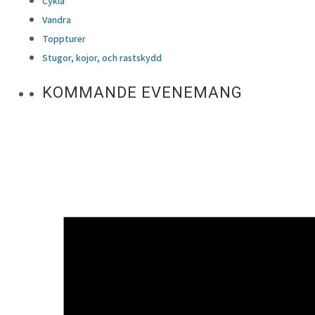
Cykla
Vandra
Toppturer
Stugor, kojor, och rastskydd
KOMMANDE EVENEMANG