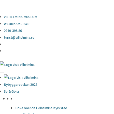
0940-398 86
turist@vilhelmina.se
VILHELMINA MUSEUM
WEBBKAMEROR
0940-398 86
turist@vilhelmina.se
Nybyggarveckan 2025
Se & Göra
HÖJDPUNKTER
Boka boende i Vilhelmina Kyrkstad