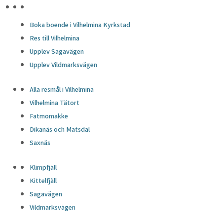
HÖJDPUNKTER
Boka boende i Vilhelmina Kyrkstad
Res till Vilhelmina
Upplev Sagavägen
Upplev Vildmarksvägen
Alla resmål i Vilhelmina
Vilhelmina Tätort
Fatmomakke
Dikanäs och Matsdal
Saxnäs
Klimpfjäll
Kittelfjäll
Sagavägen
Vildmarksvägen