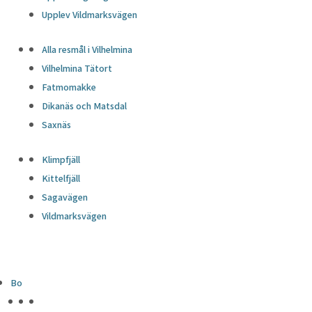
Upplev Vildmarksvägen
Alla resmål i Vilhelmina
Vilhelmina Tätort
Fatmomakke
Dikanäs och Matsdal
Saxnäs
Klimpfjäll
Kittelfjäll
Sagavägen
Vildmarksvägen
Bo
HÖJDPUNKTER