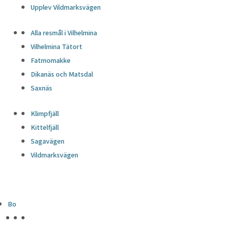
Upplev Vildmarksvägen
Alla resmål i Vilhelmina
Vilhelmina Tätort
Fatmomakke
Dikanäs och Matsdal
Saxnäs
Klimpfjäll
Kittelfjäll
Sagavägen
Vildmarksvägen
Bo
HÖJDPUNKTER