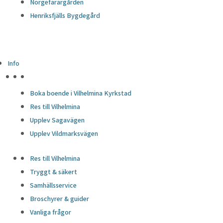
Norgefarargården
Henriksfjälls Bygdegård
Info
HÖJDPUNKTER
Boka boende i Vilhelmina Kyrkstad
Res till Vilhelmina
Upplev Sagavägen
Upplev Vildmarksvägen
Res till Vilhelmina
Tryggt & säkert
Samhällsservice
Broschyrer & guider
Vanliga frågor