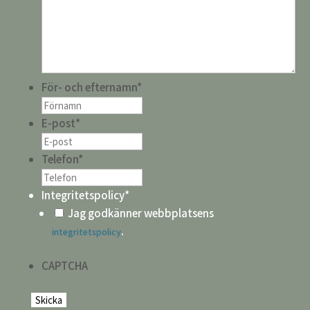
För- och efternamn
*
E-post
*
Telefon
*
Integritetspolicy
*
Jag godkänner webbplatsens
.
integritetspolicy
CAPTCHA