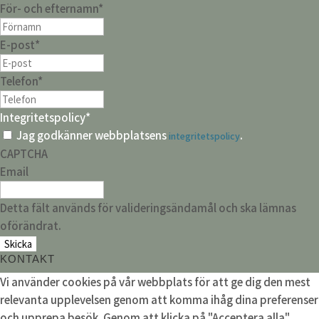
För- och efternamn
*
E-post
*
Telefon
*
Integritetspolicy
*
Jag godkänner webbplatsens
.
integritetspolicy
CAPTCHA
Email
Detta fält används för valideringsändamål och ska lämnas
oförändrat.
KONTAKT
Vi använder cookies på vår webbplats för att ge dig den mest
relevanta upplevelsen genom att komma ihåg dina preferenser
och upprepa besök. Genom att klicka på "Acceptera alla"