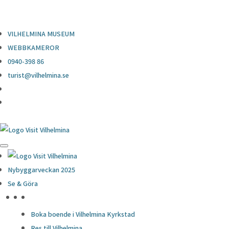
0940-398 86
turist@vilhelmina.se
VILHELMINA MUSEUM
WEBBKAMEROR
0940-398 86
turist@vilhelmina.se
Nybyggarveckan 2025
Se & Göra
HÖJDPUNKTER
Boka boende i Vilhelmina Kyrkstad
Res till Vilhelmina