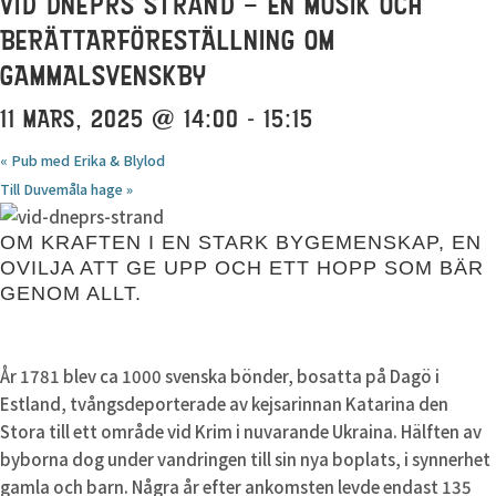
VID DNEPRS STRAND – EN MUSIK OCH
BERÄTTARFÖRESTÄLLNING OM
GAMMALSVENSKBY
11 MARS, 2025 @ 14:00
-
15:15
«
Pub med Erika & Blylod
Till Duvemåla hage
»
OM KRAFTEN I EN STARK BYGEMENSKAP, EN
OVILJA ATT GE UPP OCH ETT HOPP SOM BÄR
GENOM ALLT.
År 1781 blev ca 1000 svenska bönder, bosatta på Dagö i
Estland, tvångsdeporterade av kejsarinnan Katarina den
Stora till ett område vid Krim i nuvarande Ukraina. Hälften av
byborna dog under vandringen till sin nya boplats, i synnerhet
gamla och barn. Några år efter ankomsten levde endast 135