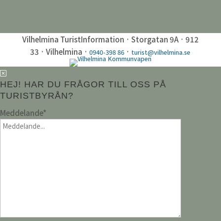
Vilhelmina TuristInformation · Storgatan 9A · 912
33 · Vilhelmina ·
·
0940-398 86
turist@vilhelmina.se
HEJ! HAR DU FRÅGOR TILL OSS PÅ
TURISTBYRÅN?
Meddelande
*