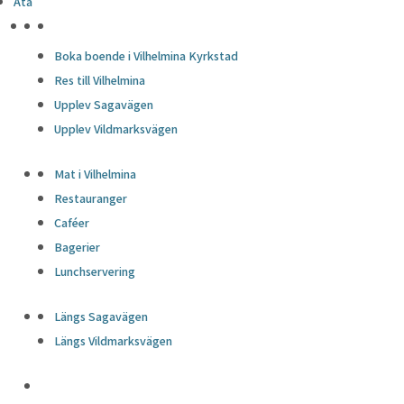
Äta
HÖJDPUNKTER
Boka boende i Vilhelmina Kyrkstad
Res till Vilhelmina
Upplev Sagavägen
Upplev Vildmarksvägen
Mat i Vilhelmina
Restauranger
Caféer
Bagerier
Lunchservering
Längs Sagavägen
Längs Vildmarksvägen