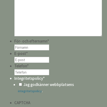
För- och efternamn
*
E-post
*
Telefon
*
Integritetspolicy
*
Jag godkänner webbplatsens
.
integritetspolicy
CAPTCHA