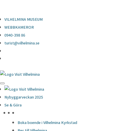
0940-398 86
turist@vilhelmina.se
VILHELMINA MUSEUM
WEBBKAMEROR
0940-398 86
turist@vilhelmina.se
Nybyggarveckan 2025
Se & Göra
HÖJDPUNKTER
Boka boende i Vilhelmina Kyrkstad
Res till Vilhelmina