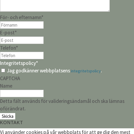
För- och efternamn
*
E-post
*
Telefon
*
Integritetspolicy
*
Jag godkänner webbplatsens
.
integritetspolicy
CAPTCHA
Name
Detta fält används för valideringsändamål och ska lämnas
oförändrat.
KONTAKT
Vi använder cookies på vår webbplats för att ge dig den mest