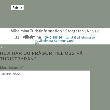
Vilhelmina TuristInformation · Storgatan 9A · 912
33 · Vilhelmina ·
·
0940-398 86
turist@vilhelmina.se
HEJ! HAR DU FRÅGOR TILL OSS PÅ
TURISTBYRÅN?
Meddelande
*