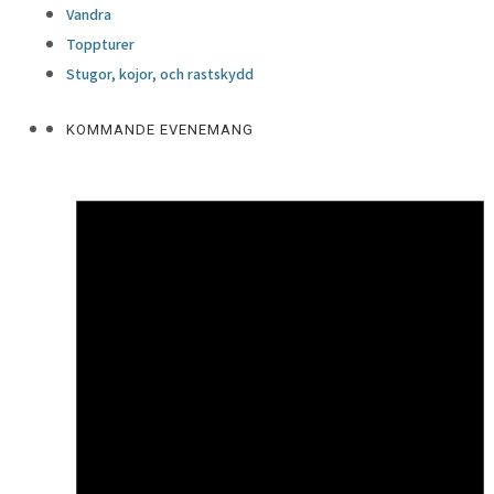
Vandra
Toppturer
Stugor, kojor, och rastskydd
KOMMANDE EVENEMANG