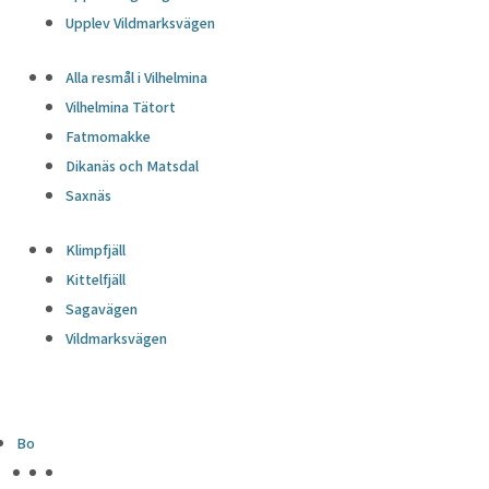
Upplev Vildmarksvägen
Alla resmål i Vilhelmina
Vilhelmina Tätort
Fatmomakke
Dikanäs och Matsdal
Saxnäs
Klimpfjäll
Kittelfjäll
Sagavägen
Vildmarksvägen
Bo
HÖJDPUNKTER