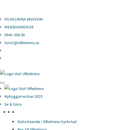
0940-398 86
turist@vilhelmina.se
VILHELMINA MUSEUM
WEBBKAMEROR
0940-398 86
turist@vilhelmina.se
Nybyggarveckan 2025
Se & Göra
HÖJDPUNKTER
Boka boende i Vilhelmina Kyrkstad
Res till Vilhelmina