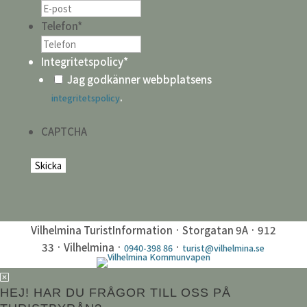
Telefon
*
Integritetspolicy
*
Jag godkänner webbplatsens
.
integritetspolicy
CAPTCHA
Vilhelmina TuristInformation · Storgatan 9A · 912
33 · Vilhelmina ·
·
0940-398 86
turist@vilhelmina.se
HEJ! HAR DU FRÅGOR TILL OSS PÅ