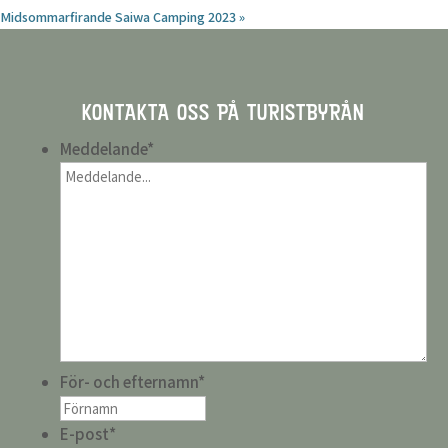
Midsommarfirande Saiwa Camping 2023
»
KONTAKTA OSS PÅ TURISTBYRÅN
Meddelande
*
För- och efternamn
*
E-post
*