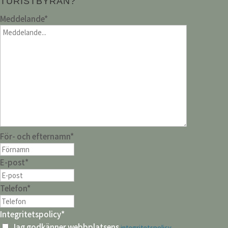
TURISTBYRÅN?
Meddelande
*
För- och efternamn
*
E-post
*
Telefon
*
Integritetspolicy
*
Jag godkänner webbplatsens
.
integritetspolicy