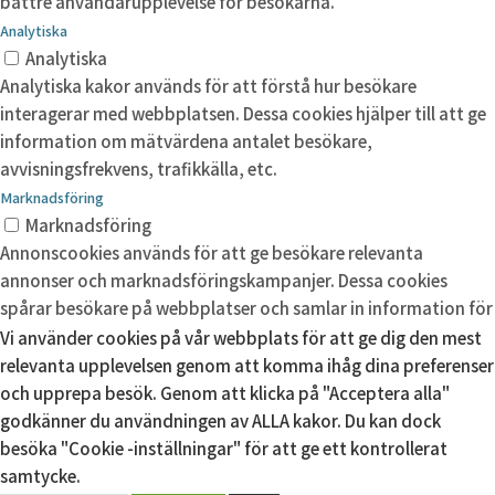
bättre användarupplevelse för besökarna.
Analytiska
Analytiska
Analytiska kakor används för att förstå hur besökare
interagerar med webbplatsen. Dessa cookies hjälper till att ge
information om mätvärdena antalet besökare,
avvisningsfrekvens, trafikkälla, etc.
Marknadsföring
Marknadsföring
Annonscookies används för att ge besökare relevanta
annonser och marknadsföringskampanjer. Dessa cookies
spårar besökare på webbplatser och samlar in information för
att tillhandahålla anpassade annonser.
Vi använder cookies på vår webbplats för att ge dig den mest
relevanta upplevelsen genom att komma ihåg dina preferenser
Okategoriserade
Okategoriserade
och upprepa besök. Genom att klicka på "Acceptera alla"
Andra okategoriserade kakor är de som analyseras och som
godkänner du användningen av ALLA kakor. Du kan dock
ännu inte har klassificerats i en kategori.
besöka "Cookie -inställningar" för att ge ett kontrollerat
samtycke.
SPARA OCH ACCEPTERA