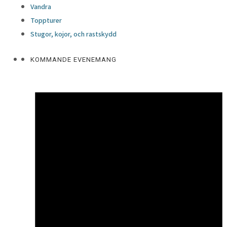
Vandra
Toppturer
Stugor, kojor, och rastskydd
KOMMANDE EVENEMANG