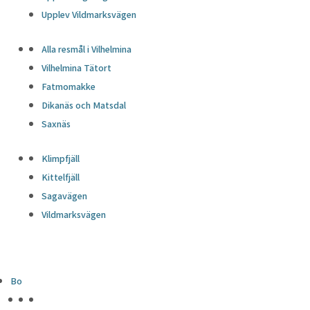
Upplev Vildmarksvägen
Alla resmål i Vilhelmina
Vilhelmina Tätort
Fatmomakke
Dikanäs och Matsdal
Saxnäs
Klimpfjäll
Kittelfjäll
Sagavägen
Vildmarksvägen
Bo
HÖJDPUNKTER