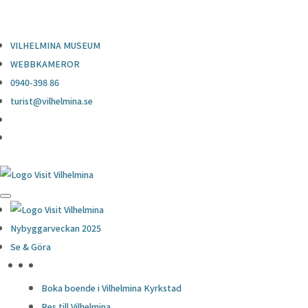
0940-398 86
turist@vilhelmina.se
VILHELMINA MUSEUM
WEBBKAMEROR
0940-398 86
turist@vilhelmina.se
Nybyggarveckan 2025
Se & Göra
HÖJDPUNKTER
Boka boende i Vilhelmina Kyrkstad
Res till Vilhelmina