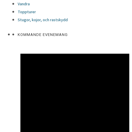
Vandra
Toppturer
Stugor, kojor, och rastskydd
KOMMANDE EVENEMANG