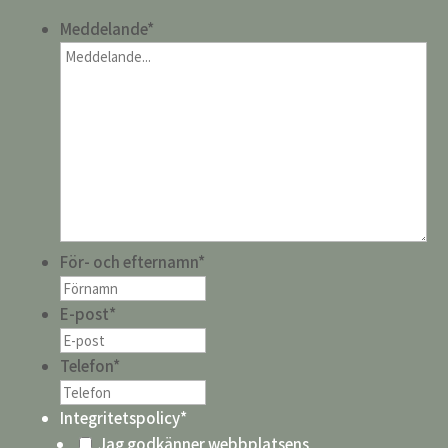
Meddelande
*
För- och efternamn
*
E-post
*
Telefon
*
Integritetspolicy
*
Jag godkänner webbplatsens