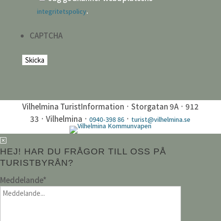
.
integritetspolicy
CAPTCHA
Vilhelmina TuristInformation · Storgatan 9A · 912
33 · Vilhelmina ·
·
0940-398 86
turist@vilhelmina.se
HEJ! HAR DU FRÅGOR TILL OSS PÅ
TURISTBYRÅN?
Meddelande
*