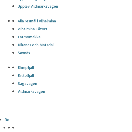
Upplev Vildmarksvägen
Alla resmål i Vilhelmina
Vilhelmina Tätort
Fatmomakke
Dikanäs och Matsdal
Saxnäs
Klimpfjäll
Kittelfjäll
Sagavägen
Vildmarksvägen
Bo
HÖJDPUNKTER