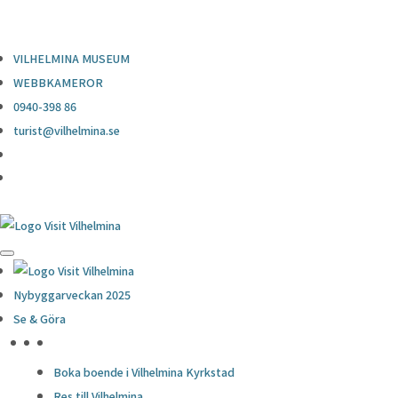
0940-398 86
turist@vilhelmina.se
VILHELMINA MUSEUM
WEBBKAMEROR
0940-398 86
turist@vilhelmina.se
Nybyggarveckan 2025
Se & Göra
HÖJDPUNKTER
Boka boende i Vilhelmina Kyrkstad
Res till Vilhelmina