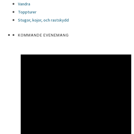
Vandra
Toppturer
Stugor, kojor, och rastskydd
KOMMANDE EVENEMANG