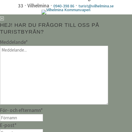
33 · Vilhelmina ·
·
0940-398 86
turist@vilhelmina.se
HEJ! HAR DU FRÅGOR TILL OSS PÅ
TURISTBYRÅN?
Meddelande
*
För- och efternamn
*
E-post
*