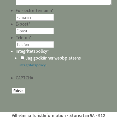
För- och efternamn
*
E-post
*
Telefon
*
Integritetspolicy
*
Jag godkänner webbplatsens
.
integritetspolicy
CAPTCHA
Vilhelmina TuristInformation · Storgatan 9A · 912