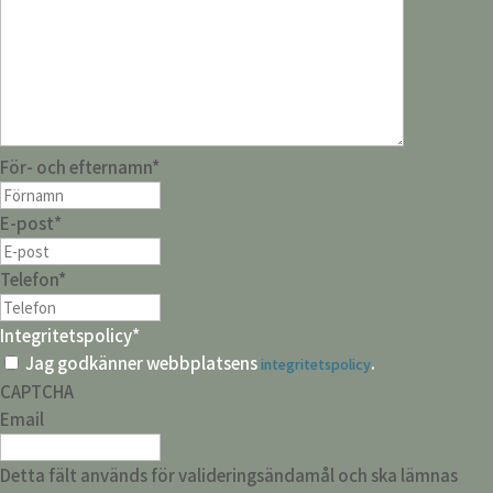
För- och efternamn
*
E-post
*
Telefon
*
Integritetspolicy
*
Jag godkänner webbplatsens
.
integritetspolicy
CAPTCHA
Email
Detta fält används för valideringsändamål och ska lämnas