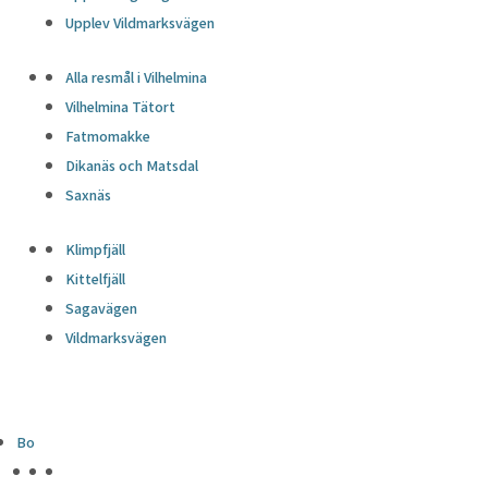
Upplev Vildmarksvägen
Alla resmål i Vilhelmina
Vilhelmina Tätort
Fatmomakke
Dikanäs och Matsdal
Saxnäs
Klimpfjäll
Kittelfjäll
Sagavägen
Vildmarksvägen
Bo
HÖJDPUNKTER