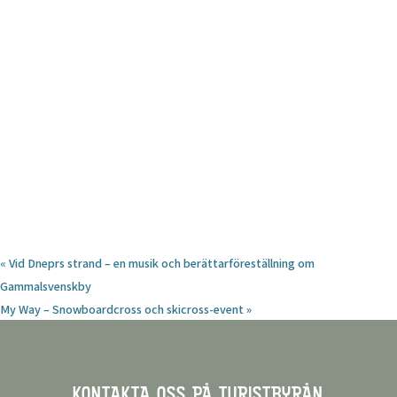
«
Vid Dneprs strand – en musik och berättarföreställning om
Gammalsvenskby
My Way – Snowboardcross och skicross-event
»
KONTAKTA OSS PÅ TURISTBYRÅN