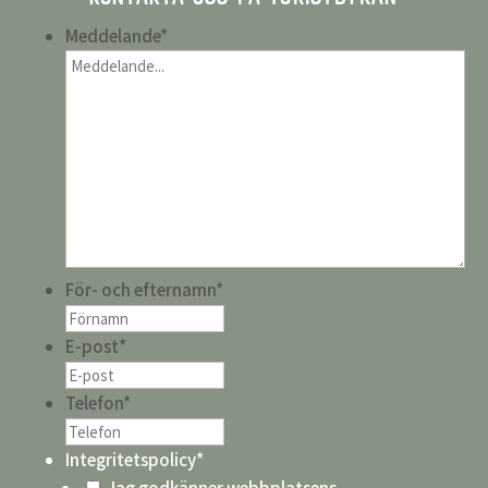
Meddelande
*
För- och efternamn
*
E-post
*
Telefon
*
Integritetspolicy
*
Jag godkänner webbplatsens