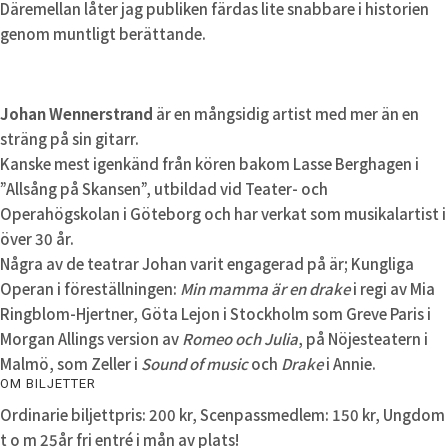
Däremellan låter jag publiken färdas lite snabbare i historien
genom muntligt berättande.
Johan Wennerstrand
är en mångsidig artist med mer än en
sträng på sin gitarr.
Kanske mest igenkänd från kören bakom Lasse Berghagen i
”Allsång på Skansen”, utbildad vid Teater- och
Operahögskolan i Göteborg och har verkat som musikalartist i
över 30 år.
Några av de teatrar Johan varit engagerad på är; Kungliga
Operan i föreställningen:
Min mamma är en drake
i regi av Mia
Ringblom-Hjertner, Göta Lejon i Stockholm som Greve Paris i
Morgan Allings version av
Romeo och Julia
, på Nöjesteatern i
Malmö, som Zeller i
Sound of music
och
Drake
i Annie.
OM BILJETTER
Ordinarie biljettpris: 200 kr, Scenpassmedlem: 150 kr, Ungdom
t o m 25år fri entré i mån av plats!