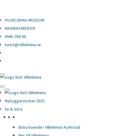
0940-398 86
turist@vilhelmina.se
VILHELMINA MUSEUM
WEBBKAMEROR
0940-398 86
turist@vilhelmina.se
Nybyggarveckan 2025
Se & Göra
HÖJDPUNKTER
Boka boende i Vilhelmina Kyrkstad
Res till Vilhelmina