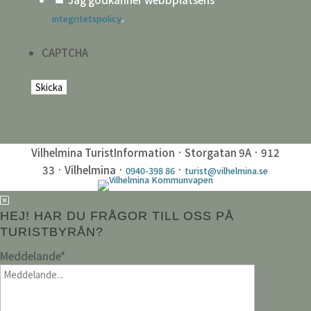
.
integritetspolicy
CAPTCHA
Vilhelmina TuristInformation · Storgatan 9A · 912
33 · Vilhelmina ·
·
0940-398 86
turist@vilhelmina.se
HEJ! HAR DU FRÅGOR TILL OSS PÅ
TURISTBYRÅN?
Meddelande
*