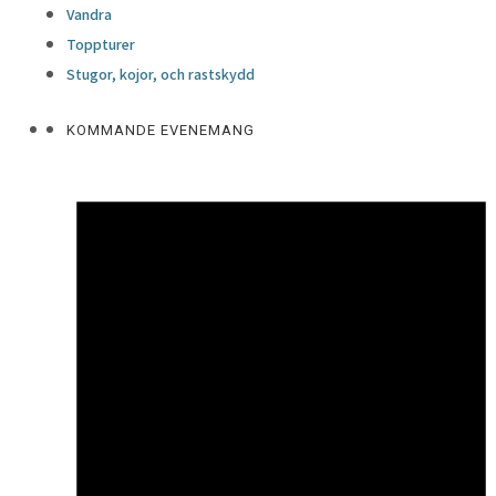
Vandra
Toppturer
Stugor, kojor, och rastskydd
KOMMANDE EVENEMANG