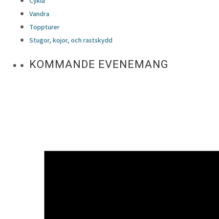
Cykla
Vandra
Toppturer
Stugor, kojor, och rastskydd
KOMMANDE EVENEMANG