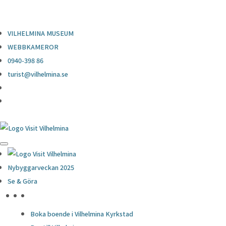
0940-398 86
turist@vilhelmina.se
VILHELMINA MUSEUM
WEBBKAMEROR
0940-398 86
turist@vilhelmina.se
Nybyggarveckan 2025
Se & Göra
HÖJDPUNKTER
Boka boende i Vilhelmina Kyrkstad