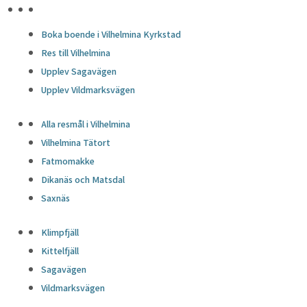
HÖJDPUNKTER
Boka boende i Vilhelmina Kyrkstad
Res till Vilhelmina
Upplev Sagavägen
Upplev Vildmarksvägen
Alla resmål i Vilhelmina
Vilhelmina Tätort
Fatmomakke
Dikanäs och Matsdal
Saxnäs
Klimpfjäll
Kittelfjäll
Sagavägen
Vildmarksvägen