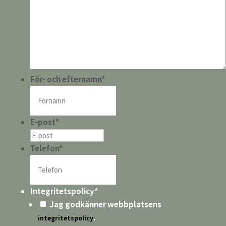
För- och efternamn
*
E-post
*
Telefon
*
Integritetspolicy
*
Jag godkänner webbplatsens
.
integritetspolicy