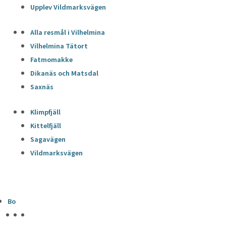
Upplev Vildmarksvägen
Alla resmål i Vilhelmina
Vilhelmina Tätort
Fatmomakke
Dikanäs och Matsdal
Saxnäs
Klimpfjäll
Kittelfjäll
Sagavägen
Vildmarksvägen
Bo
HÖJDPUNKTER