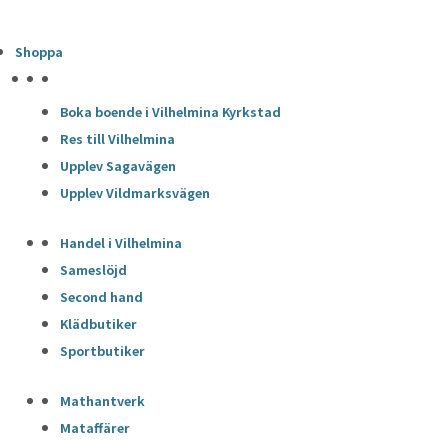
Shoppa
HÖJDPUNKTER
Boka boende i Vilhelmina Kyrkstad
Res till Vilhelmina
Upplev Sagavägen
Upplev Vildmarksvägen
Handel i Vilhelmina
Sameslöjd
Second hand
Klädbutiker
Sportbutiker
Mathantverk
Mataffärer