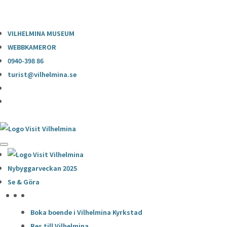
0940-398 86
turist@vilhelmina.se
VILHELMINA MUSEUM
WEBBKAMEROR
0940-398 86
turist@vilhelmina.se
Nybyggarveckan 2025
Se & Göra
HÖJDPUNKTER
Boka boende i Vilhelmina Kyrkstad
Res till Vilhelmina