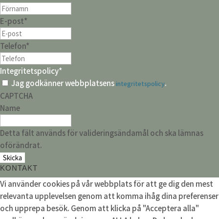
E-post
*
Telefon
*
Integritetspolicy
*
Jag godkänner webbplatsens
.
integritetspolicy
CAPTCHA
Name
Detta fält används för valideringsändamål och ska lämnas
oförändrat.
KONTAKT
Vi använder cookies på vår webbplats för att ge dig den mest
relevanta upplevelsen genom att komma ihåg dina preferenser
och upprepa besök. Genom att klicka på "Acceptera alla"