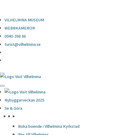
0940-398 86
turist@vilhelmina.se
VILHELMINA MUSEUM
WEBBKAMEROR
0940-398 86
turist@vilhelmina.se
Nybyggarveckan 2025
Se & Göra
HÖJDPUNKTER
Boka boende i Vilhelmina Kyrkstad
Res till Vilhelmina