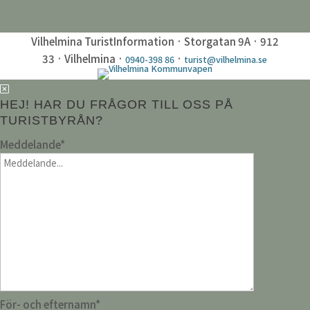
Vilhelmina TuristInformation · Storgatan 9A · 912
33 · Vilhelmina ·
·
0940-398 86
turist@vilhelmina.se
HEJ! HAR DU FRÅGOR TILL OSS PÅ
TURISTBYRÅN?
Meddelande
*
För- och efternamn
*