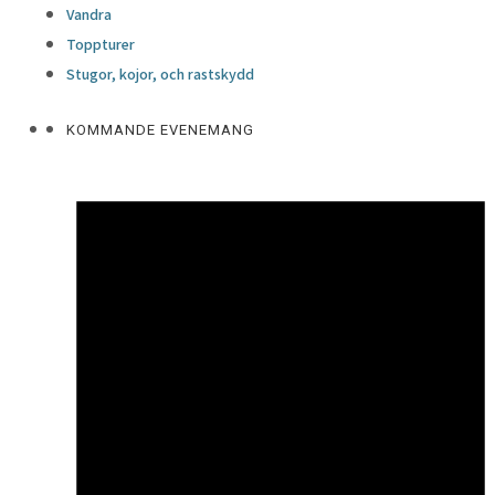
Vandra
Toppturer
Stugor, kojor, och rastskydd
KOMMANDE EVENEMANG