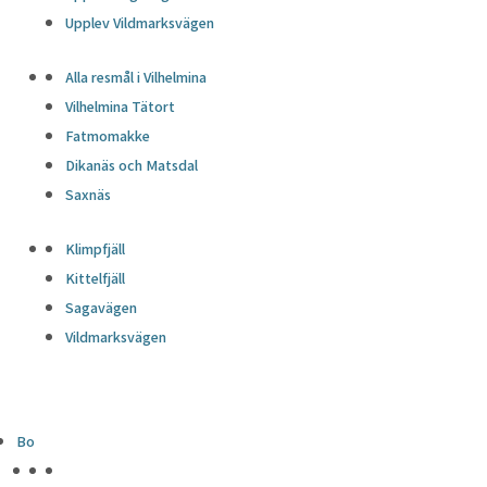
Upplev Vildmarksvägen
Alla resmål i Vilhelmina
Vilhelmina Tätort
Fatmomakke
Dikanäs och Matsdal
Saxnäs
Klimpfjäll
Kittelfjäll
Sagavägen
Vildmarksvägen
Bo
HÖJDPUNKTER