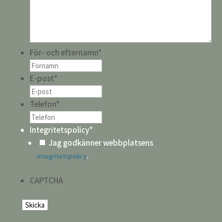
För- och efternamn
*
E-post
*
Telefon
*
Integritetspolicy
*
Jag godkänner webbplatsens
.
integritetspolicy
CAPTCHA