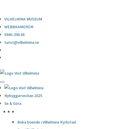
0940-398 86
turist@vilhelmina.se
VILHELMINA MUSEUM
WEBBKAMEROR
0940-398 86
turist@vilhelmina.se
Nybyggarveckan 2025
Se & Göra
HÖJDPUNKTER
Boka boende i Vilhelmina Kyrkstad