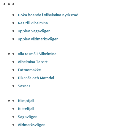
HÖJDPUNKTER
Boka boende i Vilhelmina Kyrkstad
Res till Vilhelmina
Upplev Sagavägen
Upplev Vildmarksvägen
Alla resmål i Vilhelmina
Vilhelmina Tätort
Fatmomakke
Dikanäs och Matsdal
Saxnäs
Klimpfjäll
Kittelfjäll
Sagavägen
Vildmarksvägen