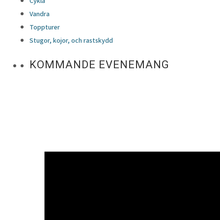
Cykla
Vandra
Toppturer
Stugor, kojor, och rastskydd
KOMMANDE EVENEMANG