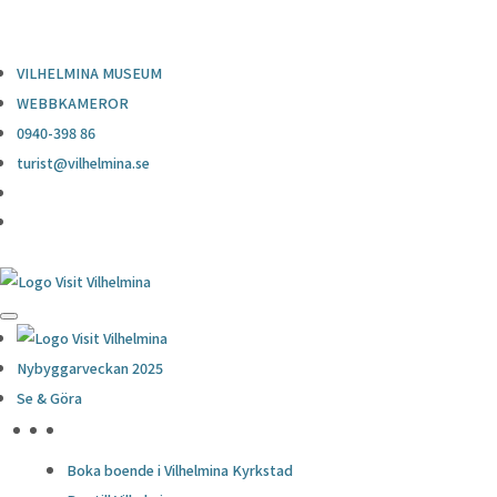
0940-398 86
turist@vilhelmina.se
VILHELMINA MUSEUM
WEBBKAMEROR
0940-398 86
turist@vilhelmina.se
Nybyggarveckan 2025
Se & Göra
HÖJDPUNKTER
Boka boende i Vilhelmina Kyrkstad