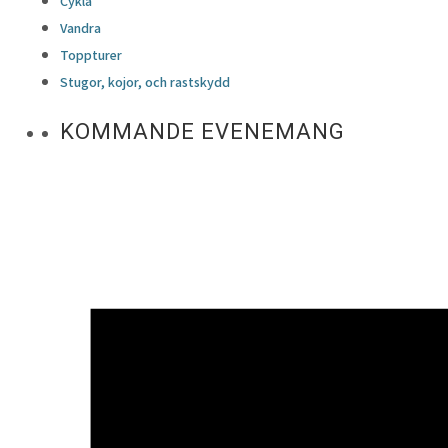
Cykla
Vandra
Toppturer
Stugor, kojor, och rastskydd
KOMMANDE EVENEMANG