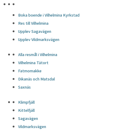
HÖJDPUNKTER
Boka boende i Vilhelmina Kyrkstad
Res till Vilhelmina
Upplev Sagavägen
Upplev Vildmarksvägen
Alla resmål i Vilhelmina
Vilhelmina Tätort
Fatmomakke
Dikanäs och Matsdal
Saxnäs
Klimpfjäll
Kittelfjäll
Sagavägen
Vildmarksvägen