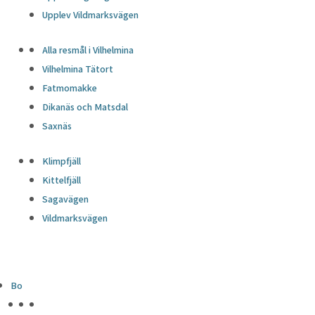
Upplev Vildmarksvägen
Alla resmål i Vilhelmina
Vilhelmina Tätort
Fatmomakke
Dikanäs och Matsdal
Saxnäs
Klimpfjäll
Kittelfjäll
Sagavägen
Vildmarksvägen
Bo
HÖJDPUNKTER