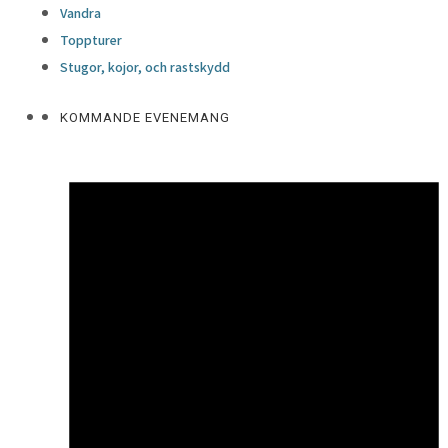
Vandra
Toppturer
Stugor, kojor, och rastskydd
KOMMANDE EVENEMANG