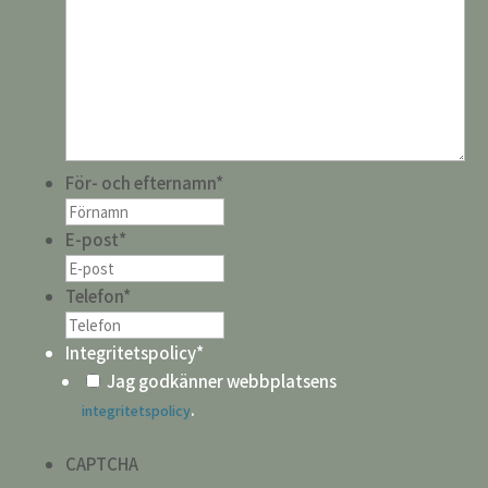
För- och efternamn
*
E-post
*
Telefon
*
Integritetspolicy
*
Jag godkänner webbplatsens
.
integritetspolicy
CAPTCHA