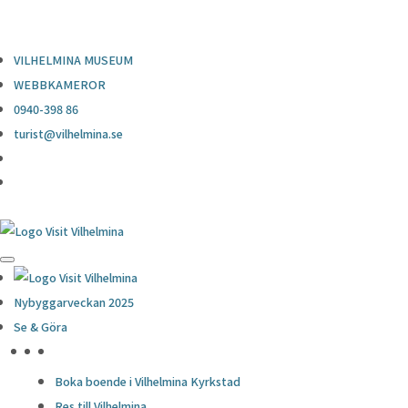
0940-398 86
turist@vilhelmina.se
VILHELMINA MUSEUM
WEBBKAMEROR
0940-398 86
turist@vilhelmina.se
Nybyggarveckan 2025
Se & Göra
HÖJDPUNKTER
Boka boende i Vilhelmina Kyrkstad
Res till Vilhelmina