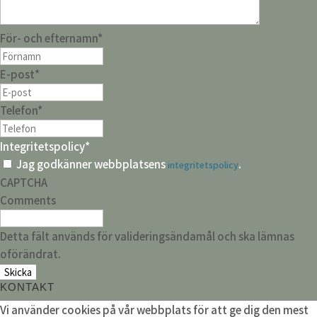
För- och efternamn
*
E-post
*
Telefon
*
Integritetspolicy
*
Jag godkänner webbplatsens
.
integritetspolicy
CAPTCHA
Comments
Detta fält används för valideringsändamål och ska lämnas
oförändrat.
KONTAKT
Vi använder cookies på vår webbplats för att ge dig den mest