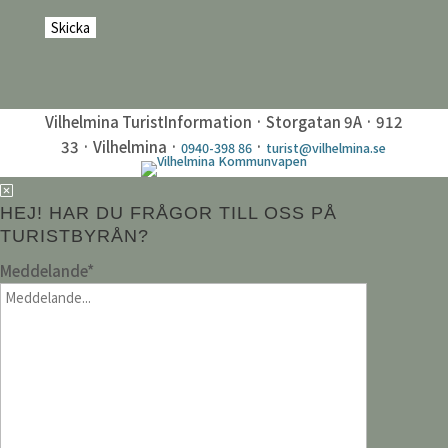
Vilhelmina TuristInformation · Storgatan 9A · 912
33 · Vilhelmina ·
·
0940-398 86
turist@vilhelmina.se
HEJ! HAR DU FRÅGOR TILL OSS PÅ
TURISTBYRÅN?
Meddelande
*