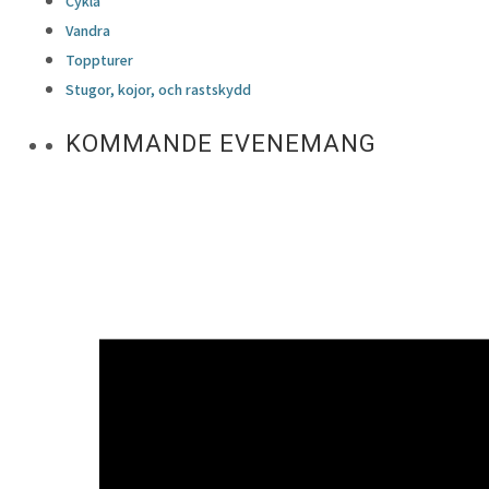
Cykla
Vandra
Toppturer
Stugor, kojor, och rastskydd
KOMMANDE EVENEMANG