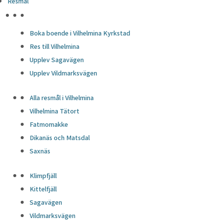
Resmål
HÖJDPUNKTER
Boka boende i Vilhelmina Kyrkstad
Res till Vilhelmina
Upplev Sagavägen
Upplev Vildmarksvägen
Alla resmål i Vilhelmina
Vilhelmina Tätort
Fatmomakke
Dikanäs och Matsdal
Saxnäs
Klimpfjäll
Kittelfjäll
Sagavägen
Vildmarksvägen