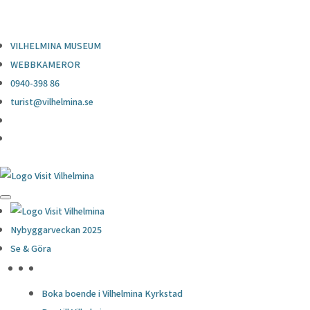
0940-398 86
turist@vilhelmina.se
VILHELMINA MUSEUM
WEBBKAMEROR
0940-398 86
turist@vilhelmina.se
Nybyggarveckan 2025
Se & Göra
HÖJDPUNKTER
Boka boende i Vilhelmina Kyrkstad