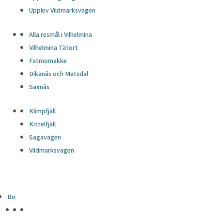
Upplev Vildmarksvägen
Alla resmål i Vilhelmina
Vilhelmina Tätort
Fatmomakke
Dikanäs och Matsdal
Saxnäs
Klimpfjäll
Kittelfjäll
Sagavägen
Vildmarksvägen
Bo
HÖJDPUNKTER