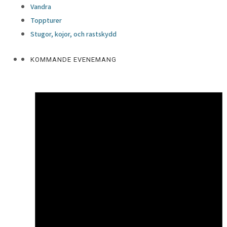
Vandra
Toppturer
Stugor, kojor, och rastskydd
KOMMANDE EVENEMANG