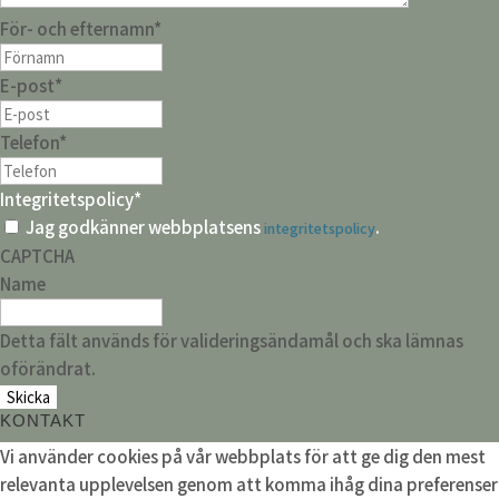
För- och efternamn
*
E-post
*
Telefon
*
Integritetspolicy
*
Jag godkänner webbplatsens
.
integritetspolicy
CAPTCHA
Name
Detta fält används för valideringsändamål och ska lämnas
oförändrat.
KONTAKT
Vi använder cookies på vår webbplats för att ge dig den mest
relevanta upplevelsen genom att komma ihåg dina preferenser