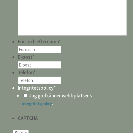
För- och efternamn
*
E-post
*
Telefon
*
Integritetspolicy
*
Jag godkänner webbplatsens
.
integritetspolicy
CAPTCHA