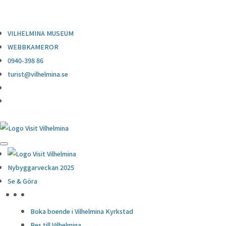
0940-398 86
turist@vilhelmina.se
VILHELMINA MUSEUM
WEBBKAMEROR
0940-398 86
turist@vilhelmina.se
Nybyggarveckan 2025
Se & Göra
HÖJDPUNKTER
Boka boende i Vilhelmina Kyrkstad
Res till Vilhelmina