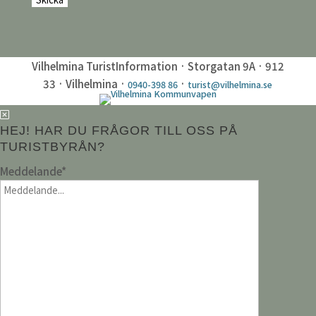
Vilhelmina TuristInformation · Storgatan 9A · 912
33 · Vilhelmina ·
·
0940-398 86
turist@vilhelmina.se
HEJ! HAR DU FRÅGOR TILL OSS PÅ
TURISTBYRÅN?
Meddelande
*