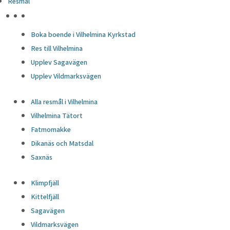
Resmål
HÖJDPUNKTER
Boka boende i Vilhelmina Kyrkstad
Res till Vilhelmina
Upplev Sagavägen
Upplev Vildmarksvägen
Alla resmål i Vilhelmina
Vilhelmina Tätort
Fatmomakke
Dikanäs och Matsdal
Saxnäs
Klimpfjäll
Kittelfjäll
Sagavägen
Vildmarksvägen