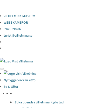
0940-398 86
turist@vilhelmina.se
VILHELMINA MUSEUM
WEBBKAMEROR
0940-398 86
turist@vilhelmina.se
Nybyggarveckan 2025
Se & Göra
HÖJDPUNKTER
Boka boende i Vilhelmina Kyrkstad