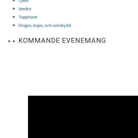
Cykla
Vandra
Toppturer
Stugor, kojor, och rastskydd
KOMMANDE EVENEMANG