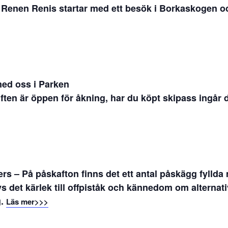
Renen Renis startar med ett besök i Borkaskogen och 
ed oss i Parken
ften är öppen för åkning, har du köpt skipass ingår d
ers
– På påskafton finns det ett antal påskägg fyllda 
vs det kärlek till offpiståk och kännedom om alternat
g.
Läs mer>>>