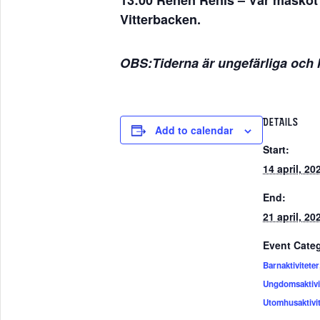
13:00 Renen Renis
– Vår maskot 
Vitterbacken.
OBS:Tiderna är ungefärliga och
DETAILS
Add to calendar
Start:
14 april, 2
End:
21 april, 2
Event Categ
Barnaktiviteter
Ungdomsaktivi
Utomhusaktivit