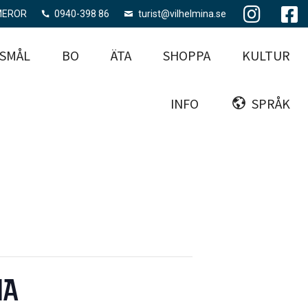
MEROR
0940-398 86
turist@vilhelmina.se
SMÅL
BO
ÄTA
SHOPPA
KULTUR
INFO
SPRÅK
NA