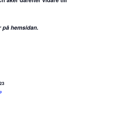
åker därefter vidare till
r på hemsidan.
23
p