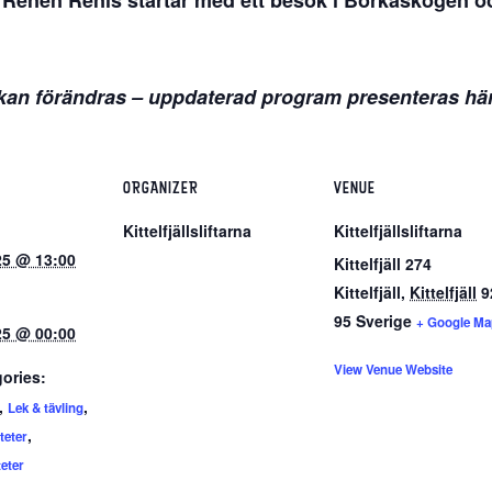
Renen Renis startar med ett besök i Borkaskogen och 
 kan förändras – uppdaterad program presenteras hä
ORGANIZER
VENUE
Kittelfjällsliftarna
Kittelfjällsliftarna
025 @ 13:00
Kittelfjäll 274
Kittelfjäll
,
Kittelfjäll
9
95
Sverige
+ Google Ma
025 @ 00:00
View Venue Website
ories:
,
,
Lek & tävling
,
teter
eter