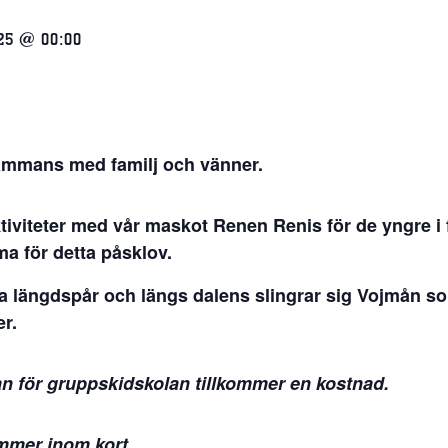
025 @ 00:00
lsammans med familj och vänner.
tiviteter med vår maskot Renen Renis för de yngre i 
ma för detta påsklov.
ina längdspår och längs dalens slingrar sig Vojmån 
er.
an för gruppskidskolan tillkommer en kostnad.
mmer inom kort.