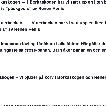
orkaskogen
– I Borkaskogen har vi satt upp en liten 
t pris ”påskgodis” av Renen Renis
itterbacken
– I Vitterbacken har vi satt upp en liten
odis” av Renen Renis
manande tävling för åkare i alla åldrar. Här gäller de
klurigaste skicross-banan. Barn åker banan en och e
kaskogen
– Vi bjuder på korv i Borkaskogen och Ren