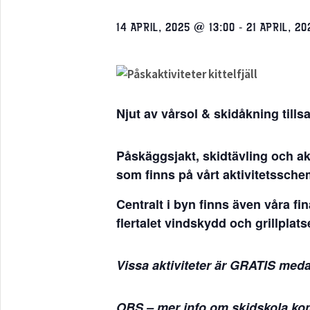
14 APRIL, 2025 @ 13:00
-
21 APRIL, 2
Njut av vårsol & skidåkning til
Påskäggsjakt, skidtävling och ak
som finns på vårt aktivitetssche
Centralt i byn finns även våra f
flertalet vindskydd och grillplats
Vissa aktiviteter är GRATIS med
OBS – mer info om skidskola ko