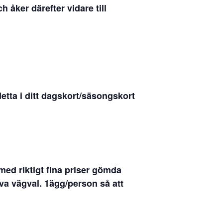
åker därefter vidare till
etta i ditt dagskort/säsongskort
med riktigt fina priser gömda
iva vägval. 1ägg/person så att