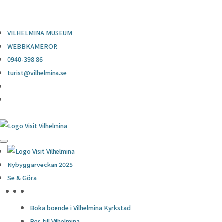
0940-398 86
turist@vilhelmina.se
VILHELMINA MUSEUM
WEBBKAMEROR
0940-398 86
turist@vilhelmina.se
Nybyggarveckan 2025
Se & Göra
HÖJDPUNKTER
Boka boende i Vilhelmina Kyrkstad
Res till Vilhelmina