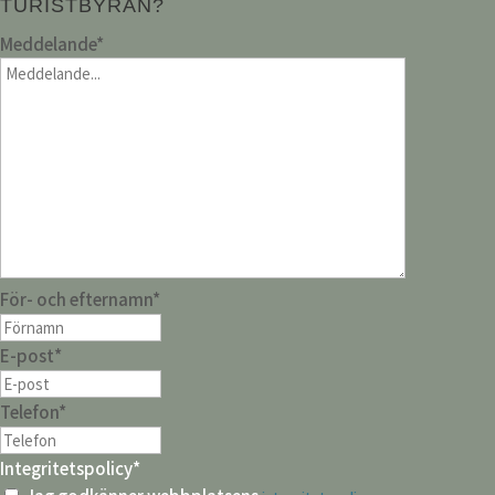
TURISTBYRÅN?
Meddelande
*
För- och efternamn
*
E-post
*
Telefon
*
Integritetspolicy
*