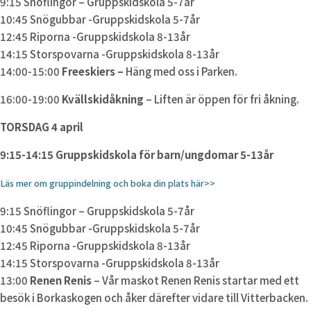
9:15 Snöflingor – Gruppskidskola 5-7år
10:45 Snögubbar -Gruppskidskola 5-7år
12:45 Riporna -Gruppskidskola 8-13år
14:15 Storspovarna -Gruppskidskola 8-13år
14:00-15:00
Freeskiers –
Häng med oss i Parken.
16:00-19:00
Kvällskidåkning
– Liften är öppen för fri åkning.
TORSDAG 4 april
9:15-14:15 Gruppskidskola för barn/ungdomar 5-13år
Läs mer om gruppindelning och boka din plats här>>
9:15 Snöflingor – Gruppskidskola 5-7år
10:45 Snögubbar -Gruppskidskola 5-7år
12:45 Riporna -Gruppskidskola 8-13år
14:15 Storspovarna -Gruppskidskola 8-13år
13:00
Renen Renis
– Vår maskot Renen Renis startar med ett
besök i Borkaskogen och åker därefter vidare till Vitterbacken.