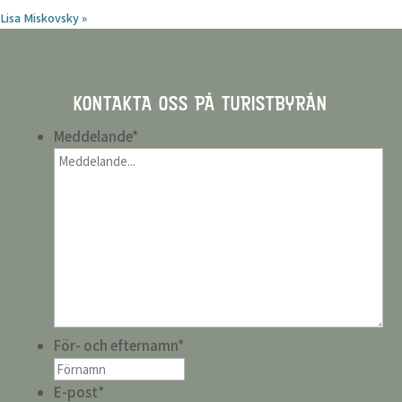
Lisa Miskovsky
»
KONTAKTA OSS PÅ TURISTBYRÅN
Meddelande
*
För- och efternamn
*
E-post
*