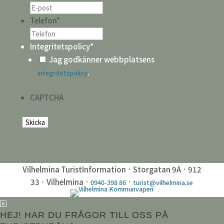
Telefon
*
Integritetspolicy
*
Jag godkänner webbplatsens
.
integritetspolicy
CAPTCHA
Vilhelmina TuristInformation · Storgatan 9A · 912
33 · Vilhelmina ·
·
0940-398 86
turist@vilhelmina.se
HEJ! HAR DU FRÅGOR TILL OSS PÅ