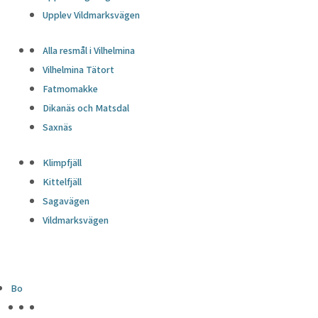
Upplev Vildmarksvägen
Alla resmål i Vilhelmina
Vilhelmina Tätort
Fatmomakke
Dikanäs och Matsdal
Saxnäs
Klimpfjäll
Kittelfjäll
Sagavägen
Vildmarksvägen
Bo
HÖJDPUNKTER