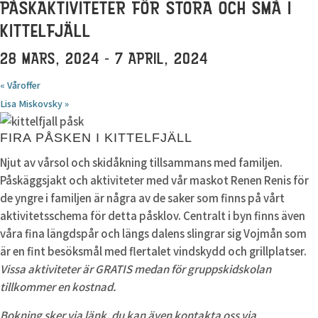
PÅSKAKTIVITETER FÖR STORA OCH SMÅ I
KITTELFJÄLL
28 MARS, 2024
-
7 APRIL, 2024
«
Våroffer
Lisa Miskovsky
»
FIRA PÅSKEN I KITTELFJÄLL
Njut av vårsol och skidåkning tillsammans med familjen.
Påskäggsjakt och aktiviteter med vår maskot Renen Renis för
de yngre i familjen är några av de saker som finns på vårt
aktivitetsschema för detta påsklov. Centralt i byn finns även
våra fina längdspår och längs dalens slingrar sig Vojmån som
är en fint besöksmål med flertalet vindskydd och grillplatser.
Vissa aktiviteter är GRATIS medan för gruppskidskolan
tillkommer en kostnad.
Bokning sker via länk, du kan även kontakta oss via