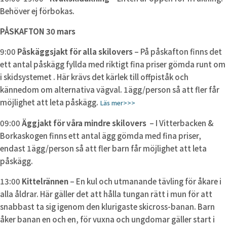
Behöver ej förbokas.
PÅSKAFTON 30 mars
9:00
Påskäggsjakt för alla skilovers
– På påskafton finns det
ett antal påskägg fyllda med riktigt fina priser gömda runt om
i skidsystemet . Här krävs det kärlek till offpiståk och
kännedom om alternativa vägval. 1ägg/person så att fler får
möjlighet att leta påskägg.
Läs mer>>>
09:00
Äggjakt för våra mindre skilovers
– I Vitterbacken &
Borkaskogen finns ett antal ägg gömda med fina priser,
endast 1ägg/person så att fler barn får möjlighet att leta
påskägg.
13:00
Kittelrännen
– En kul och utmanande tävling för åkare i
alla åldrar. Här gäller det att hålla tungan rätt i mun för att
snabbast ta sig igenom den klurigaste skicross-banan. Barn
åker banan en och en, för vuxna och ungdomar gäller start i