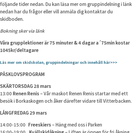
följande tider nedan. Du kan läsa mer om gruppindelning i länk
nedan har du frågor eller vill anmäla dig kontaktar du
skidboden.
Bokning sker via länk
Våra grupplektioner är 75 minuter & 4 dagar a´75min kostar
1045kr/deltagare
Läs mer om skidskolan, gruppindelningar och innehåll här>>>
PÅSKLOVSPROGRAM
SKÄRTORSDAG 28 mars
13:00
Renen Renis
– Vår maskot Renen Renis startar med ett
besök i Borkaskogen och åker därefter vidare till Vitterbacken.
LÅNGFREDAG 29 mars
14:00-15:00
Freeskiers
– Häng med oss i Parken
16:00-19:00
Kvällskidåkning
– Liften är öppen för fri åkning.