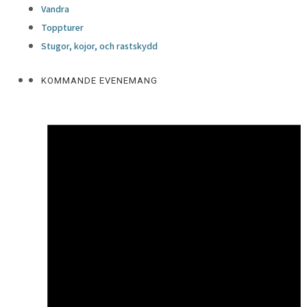
Vandra
Toppturer
Stugor, kojor, och rastskydd
KOMMANDE EVENEMANG