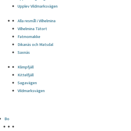
Upplev Vildmarksvägen
Alla resmål i Vilhelmina
Vilhelmina Tätort
Fatmomakke
Dikanäs och Matsdal
Saxnäs
Klimpfjäll
Kittelfjäll
Sagavägen
Vildmarksvägen
Bo
HÖJDPUNKTER