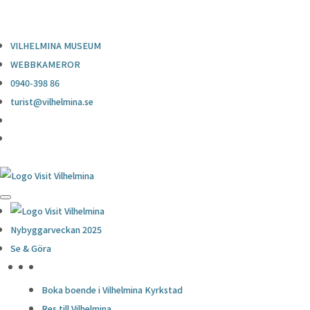
0940-398 86
turist@vilhelmina.se
VILHELMINA MUSEUM
WEBBKAMEROR
0940-398 86
turist@vilhelmina.se
Nybyggarveckan 2025
Se & Göra
HÖJDPUNKTER
Boka boende i Vilhelmina Kyrkstad
Res till Vilhelmina