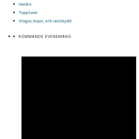
Vandra
Toppturer
Stugor, kojor, och rastskydd
KOMMANDE EVENEMANG