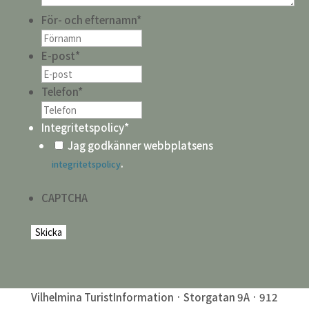
För- och efternamn
*
E-post
*
Telefon
*
Integritetspolicy
*
Jag godkänner webbplatsens
.
integritetspolicy
CAPTCHA
Vilhelmina TuristInformation · Storgatan 9A · 912