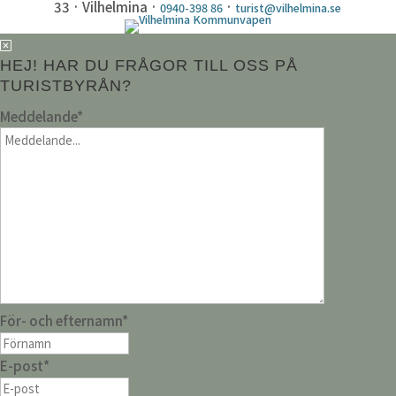
33 · Vilhelmina ·
·
0940-398 86
turist@vilhelmina.se
HEJ! HAR DU FRÅGOR TILL OSS PÅ
TURISTBYRÅN?
Meddelande
*
För- och efternamn
*
E-post
*