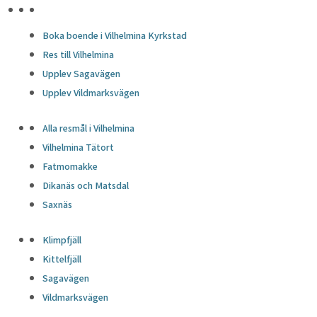
HÖJDPUNKTER
Boka boende i Vilhelmina Kyrkstad
Res till Vilhelmina
Upplev Sagavägen
Upplev Vildmarksvägen
Alla resmål i Vilhelmina
Vilhelmina Tätort
Fatmomakke
Dikanäs och Matsdal
Saxnäs
Klimpfjäll
Kittelfjäll
Sagavägen
Vildmarksvägen