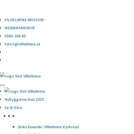
0940-398 86
turist@vilhelmina.se
VILHELMINA MUSEUM
WEBBKAMEROR
0940-398 86
turist@vilhelmina.se
Nybyggarveckan 2025
Se & Göra
HÖJDPUNKTER
Boka boende i Vilhelmina Kyrkstad