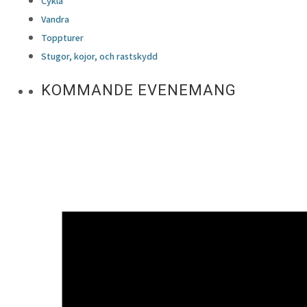
Cykla
Vandra
Toppturer
Stugor, kojor, och rastskydd
KOMMANDE EVENEMANG