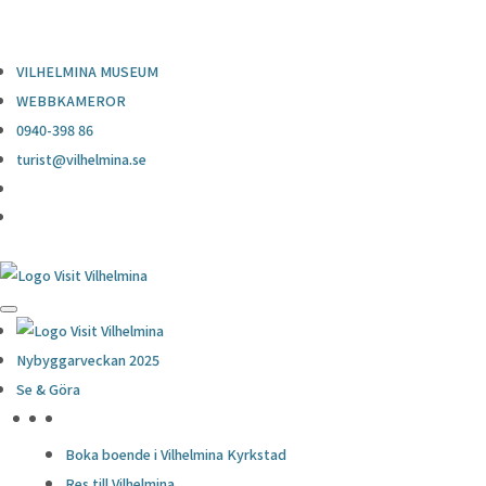
0940-398 86
turist@vilhelmina.se
VILHELMINA MUSEUM
WEBBKAMEROR
0940-398 86
turist@vilhelmina.se
Nybyggarveckan 2025
Se & Göra
HÖJDPUNKTER
Boka boende i Vilhelmina Kyrkstad
Res till Vilhelmina