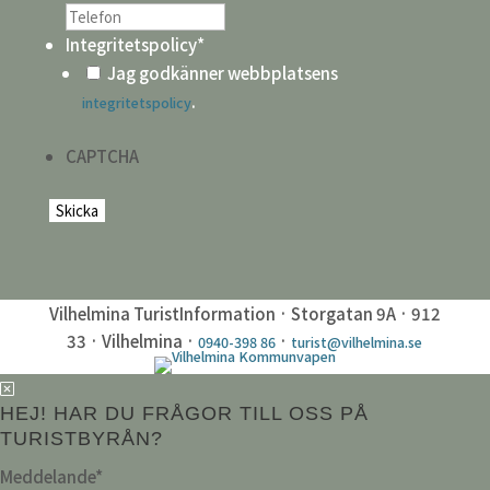
Integritetspolicy
*
Jag godkänner webbplatsens
.
integritetspolicy
CAPTCHA
Vilhelmina TuristInformation · Storgatan 9A · 912
33 · Vilhelmina ·
·
0940-398 86
turist@vilhelmina.se
HEJ! HAR DU FRÅGOR TILL OSS PÅ
TURISTBYRÅN?
Meddelande
*