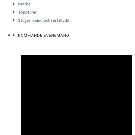
Vandra
Toppturer
Stugor, kojor, och rastskydd
KOMMANDE EVENEMANG