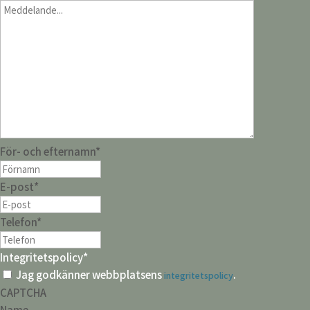
För- och efternamn
*
E-post
*
Telefon
*
Integritetspolicy
*
Jag godkänner webbplatsens
.
integritetspolicy
CAPTCHA
Name