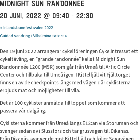
MIDNIGHT SUN RANDONNÉE
20 JUNI, 2022 @ 09:40
-
22:30
«
Inlandsbanefestivalen 2022
Guidad vandring i Vilhelmina tätort
»
Den 19 juni 2022 arrangerar cykelföreningen Cykelintresset ett
cykeltävling, en ”grande randonnée” kallat Midnight Sun
Randonnnée 1200 (MSR) som går från Umeå till Artic Circle
Center och tillbaka till Umeå igen. I Kittelfjäll vit Fjälltorget
finns en av de checkpoints längs med vägen där cyklisterna
erbjuds mat och möjligheter till vila.
Det är 100 cyklister anmälda till loppet som kommer att
passera vår dalgång.
Cyklisterna kommer från Umeå längs E12:an via Storuman och
svänger sedan av i Slussfors och tar grusvägen till Dikanäs.
Från Dikanäs svänger de mot Kittelfjäll och följer Sagavägen.