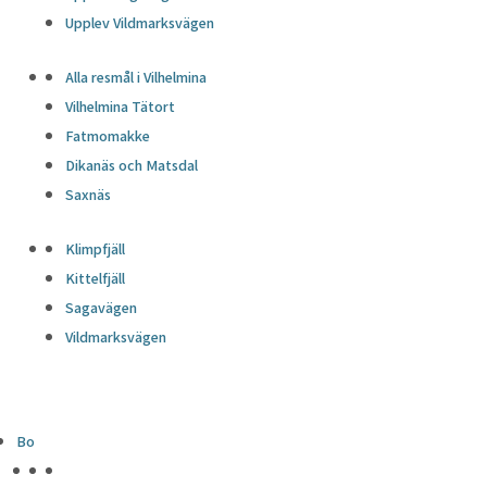
Upplev Vildmarksvägen
Alla resmål i Vilhelmina
Vilhelmina Tätort
Fatmomakke
Dikanäs och Matsdal
Saxnäs
Klimpfjäll
Kittelfjäll
Sagavägen
Vildmarksvägen
Bo
HÖJDPUNKTER