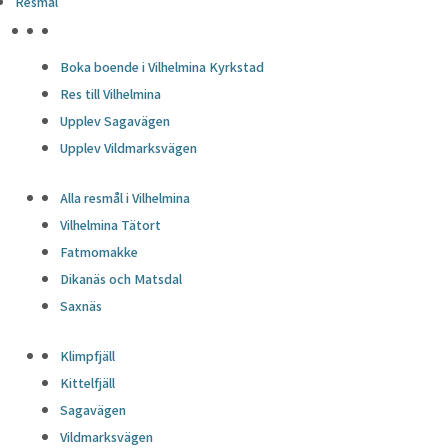
Resmål
HÖJDPUNKTER
Boka boende i Vilhelmina Kyrkstad
Res till Vilhelmina
Upplev Sagavägen
Upplev Vildmarksvägen
Alla resmål i Vilhelmina
Vilhelmina Tätort
Fatmomakke
Dikanäs och Matsdal
Saxnäs
Klimpfjäll
Kittelfjäll
Sagavägen
Vildmarksvägen