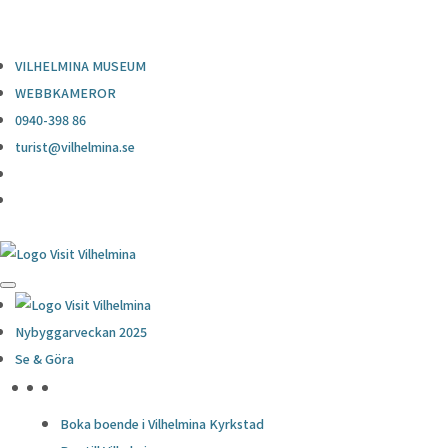
0940-398 86
turist@vilhelmina.se
VILHELMINA MUSEUM
WEBBKAMEROR
0940-398 86
turist@vilhelmina.se
Nybyggarveckan 2025
Se & Göra
HÖJDPUNKTER
Boka boende i Vilhelmina Kyrkstad