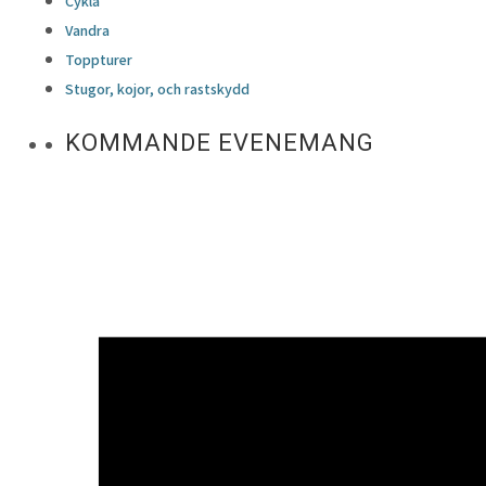
Cykla
Vandra
Toppturer
Stugor, kojor, och rastskydd
KOMMANDE EVENEMANG