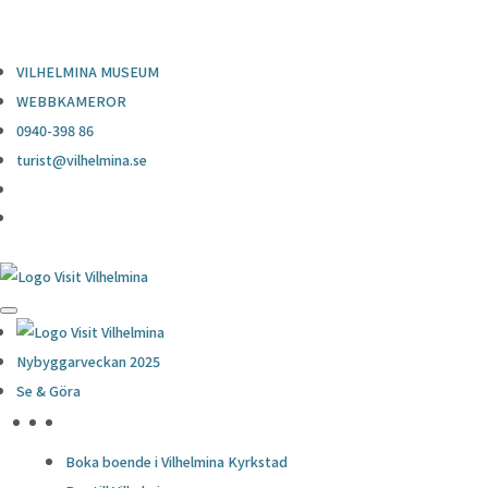
0940-398 86
turist@vilhelmina.se
VILHELMINA MUSEUM
WEBBKAMEROR
0940-398 86
turist@vilhelmina.se
Nybyggarveckan 2025
Se & Göra
HÖJDPUNKTER
Boka boende i Vilhelmina Kyrkstad