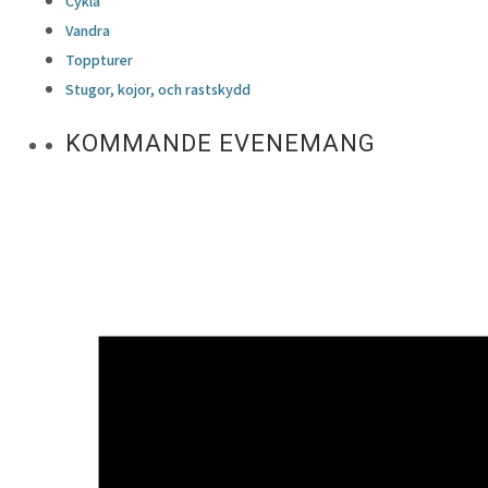
Cykla
Vandra
Toppturer
Stugor, kojor, och rastskydd
KOMMANDE EVENEMANG