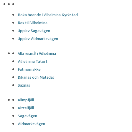
HÖJDPUNKTER
Boka boende i Vilhelmina Kyrkstad
Res till Vilhelmina
Upplev Sagavägen
Upplev Vildmarksvägen
Alla resmål i Vilhelmina
Vilhelmina Tätort
Fatmomakke
Dikanäs och Matsdal
Saxnäs
Klimpfjäll
Kittelfjäll
Sagavägen
Vildmarksvägen