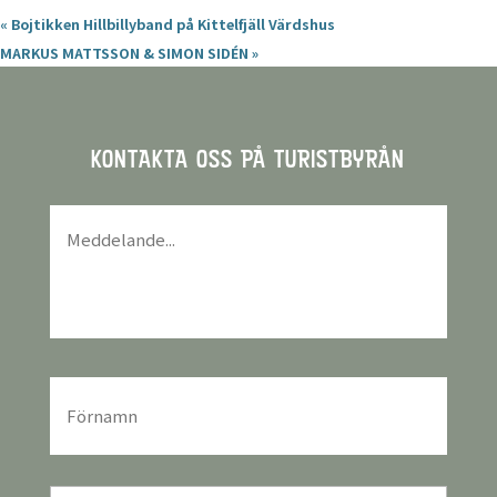
«
Bojtikken Hillbillyband på Kittelfjäll Värdshus
MARKUS MATTSSON & SIMON SIDÉN
»
KONTAKTA OSS PÅ TURISTBYRÅN
Meddelande
*
För-
och
efternamn
*
E-