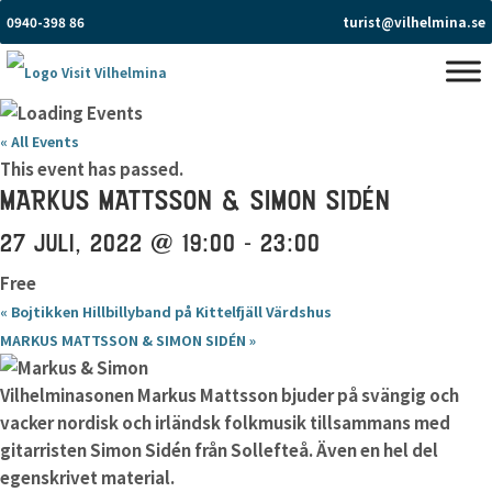
0940-398 86
turist@vilhelmina.se
« All Events
This event has passed.
MARKUS MATTSSON & SIMON SIDÉN
27 JULI, 2022 @ 19:00
-
23:00
Free
«
Bojtikken Hillbillyband på Kittelfjäll Värdshus
MARKUS MATTSSON & SIMON SIDÉN
»
Vilhelminasonen Markus Mattsson bjuder på svängig och
vacker nordisk och irländsk folkmusik tillsammans med
gitarristen Simon Sidén från Sollefteå. Även en hel del
egenskrivet material.