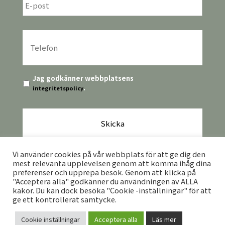
post
*
Telefon
*
Integritetspolicy
*
Jag godkänner webbplatsens
.
integritetspolicy
CAPTCHA
Vi använder cookies på vår webbplats för att ge dig den
mest relevanta upplevelsen genom att komma ihåg dina
preferenser och upprepa besök. Genom att klicka på
"Acceptera alla" godkänner du användningen av ALLA
kakor. Du kan dock besöka "Cookie -inställningar" för att
ge ett kontrollerat samtycke.
Vilhelmina TuristInformation · Storgatan 9A ·
912 33 · Vilhelmina ·
0940-398
Cookie inställningar
Acceptera alla
Läs mer