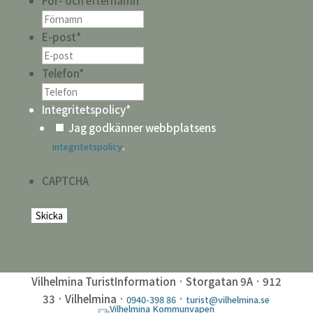
För- och efternamn
*
E-post
*
Telefon
*
Integritetspolicy
*
Jag godkänner webbplatsens
.
integritetspolicy
CAPTCHA
Vilhelmina TuristInformation · Storgatan 9A · 912
33 · Vilhelmina ·
·
0940-398 86
turist@vilhelmina.se