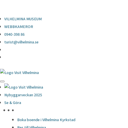
0940-398 86
turist@vilhelmina.se
VILHELMINA MUSEUM
WEBBKAMEROR
0940-398 86
turist@vilhelmina.se
Nybyggarveckan 2025
Se & Göra
HÖJDPUNKTER
Boka boende i Vilhelmina Kyrkstad
Res till Vilhelmina