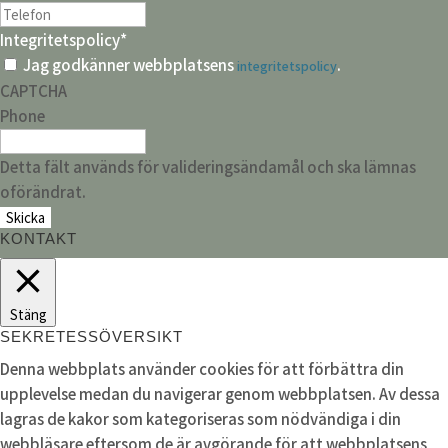
Integritetspolicy
*
Jag godkänner webbplatsens
.
integritetspolicy
CAPTCHA
Phone
Detta fält används för valideringsändamål och ska lämnas
oförändrat.
KONTAKT
Stäng
SEKRETESSÖVERSIKT
Denna webbplats använder cookies för att förbättra din
upplevelse medan du navigerar genom webbplatsen. Av dessa
lagras de kakor som kategoriseras som nödvändiga i din
webbläsare eftersom de är avgörande för att webbplatsens