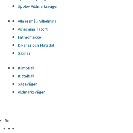
Upplev Vildmarksvägen
Alla resmål i Vilhelmina
Vilhelmina Tätort
Fatmomakke
Dikanäs och Matsdal
Saxnäs
Klimpfjäll
Kittelfjäll
Sagavägen
Vildmarksvägen
Bo
HÖJDPUNKTER