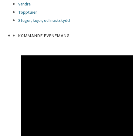
Vandra
Toppturer
Stugor, kojor, och rastskydd
KOMMANDE EVENEMANG