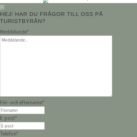
HEJ! HAR DU FRÅGOR TILL OSS PÅ
TURISTBYRÅN?
Meddelande
*
För- och efternamn
*
E-post
*
Telefon
*