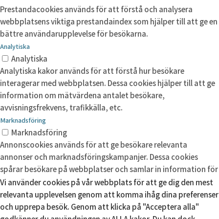
Prestandacookies används för att förstå och analysera
webbplatsens viktiga prestandaindex som hjälper till att ge en
bättre användarupplevelse för besökarna.
Analytiska
Analytiska
Analytiska kakor används för att förstå hur besökare
interagerar med webbplatsen. Dessa cookies hjälper till att ge
information om mätvärdena antalet besökare,
avvisningsfrekvens, trafikkälla, etc.
Marknadsföring
Marknadsföring
Annonscookies används för att ge besökare relevanta
annonser och marknadsföringskampanjer. Dessa cookies
spårar besökare på webbplatser och samlar in information för
att tillhandahålla anpassade annonser.
Vi använder cookies på vår webbplats för att ge dig den mest
Okategoriserade
relevanta upplevelsen genom att komma ihåg dina preferenser
Okategoriserade
och upprepa besök. Genom att klicka på "Acceptera alla"
Andra okategoriserade kakor är de som analyseras och som
godkänner du användningen av ALLA kakor. Du kan dock