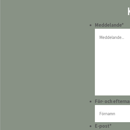
Meddelande
*
För- och eftern
E-post
*