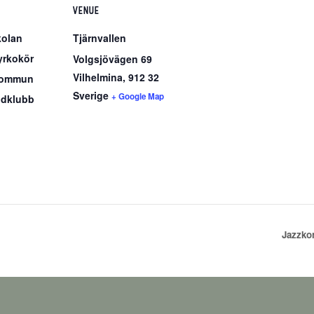
VENUE
olan
Tjärnvallen
yrkokör
Volgsjövägen 69
Vilhelmina
,
912 32
Kommun
Sverige
+ Google Map
idklubb
Jazzko