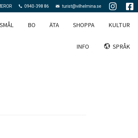
MEROR
0940-398 86
turist@vilhelmina.se
SMÅL
BO
ÄTA
SHOPPA
KULTUR
INFO
SPRÅK