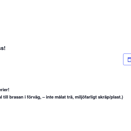
ss!
rier!
ill brasan i förväg, – inte målat trä, miljöfarligt skräp/plast.)