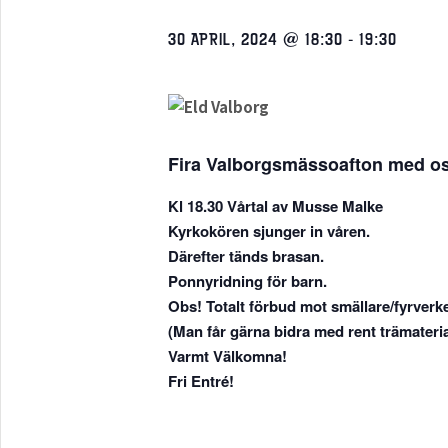
30 APRIL, 2024 @ 18:30
-
19:30
Fira Valborgsmässoafton med o
Kl 18.30 Vårtal av Musse Malke
Kyrkokören sjunger in våren.
Därefter tänds brasan.
Ponnyridning för barn.
Obs! Totalt förbud mot smällare/fyrverke
(Man får gärna bidra med rent trämaterial t
Varmt Välkomna!
Fri Entré!