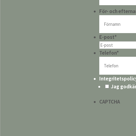
För- och eftern
E-post
*
Telefon
*
Integritetspolic
Jag godkä
CAPTCHA