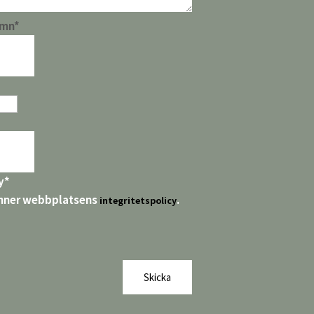
amn
*
y
*
nner webbplatsens
.
integritetspolicy