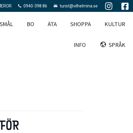
MEROR
0940-398 86
turist@vilhelmina.se
SMÅL
BO
ÄTA
SHOPPA
KULTUR
INFO
SPRÅK
 FÖR