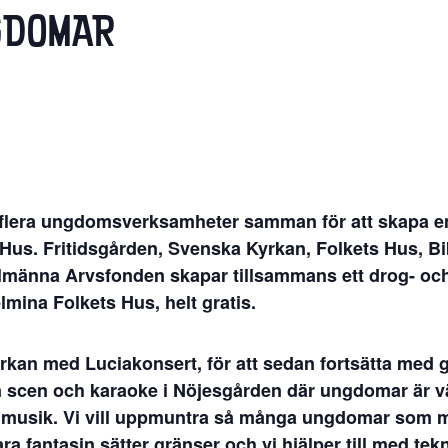
GDOMAR
lera ungdomsverksamheter samman för att skapa en
s Hus. Fritidsgården, Svenska Kyrkan, Folkets Hus, Bi
männa Arvsfonden skapar tillsammans ett drog- och
lmina Folkets Hus, helt gratis.
kyrkan med Luciakonsert, för att sedan fortsätta med 
n scen och karaoke i Nöjesgården där ungdomar är v
och musik. Vi vill uppmuntra så många ungdomar som m
ra fantasin sätter gränser och vi hjälper till med tek