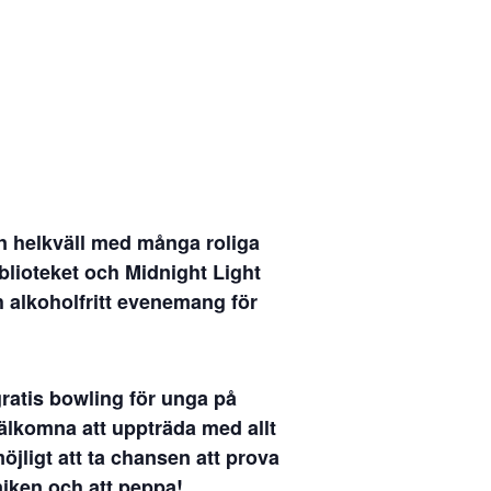
 helkväll med många roliga
blioteket och Midnight Light
 alkoholfritt evenemang för
gratis bowling för unga på
älkomna att uppträda med allt
öjligt att ta chansen att prova
niken och att peppa!