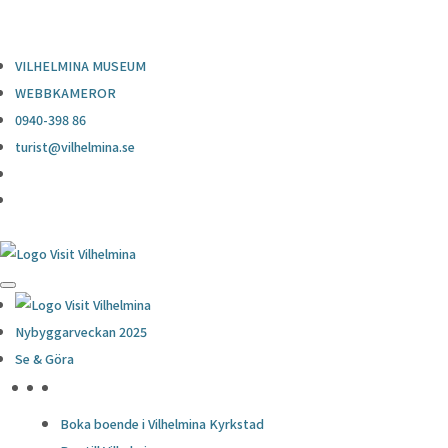
0940-398 86
turist@vilhelmina.se
VILHELMINA MUSEUM
WEBBKAMEROR
0940-398 86
turist@vilhelmina.se
Nybyggarveckan 2025
Se & Göra
HÖJDPUNKTER
Boka boende i Vilhelmina Kyrkstad