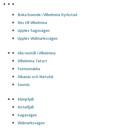
HÖJDPUNKTER
Boka boende i Vilhelmina Kyrkstad
Res till Vilhelmina
Upplev Sagavägen
Upplev Vildmarksvägen
Alla resmål i Vilhelmina
Vilhelmina Tätort
Fatmomakke
Dikanäs och Matsdal
Saxnäs
Klimpfjäll
Kittelfjäll
Sagavägen
Vildmarksvägen