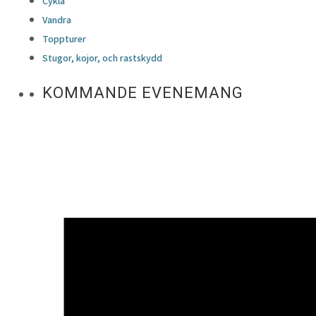
Cykla
Vandra
Toppturer
Stugor, kojor, och rastskydd
KOMMANDE EVENEMANG