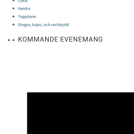
Cykla
Vandra
Toppturer
Stugor, kojor, och rastskydd
KOMMANDE EVENEMANG