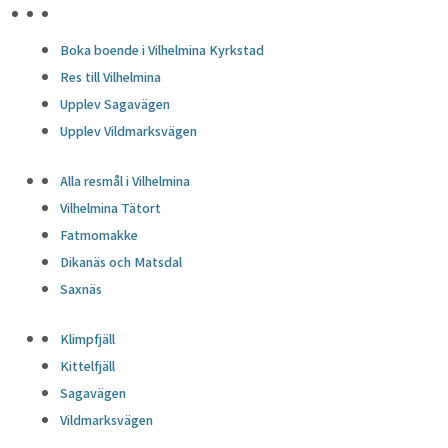
HÖJDPUNKTER
Boka boende i Vilhelmina Kyrkstad
Res till Vilhelmina
Upplev Sagavägen
Upplev Vildmarksvägen
Alla resmål i Vilhelmina
Vilhelmina Tätort
Fatmomakke
Dikanäs och Matsdal
Saxnäs
Klimpfjäll
Kittelfjäll
Sagavägen
Vildmarksvägen