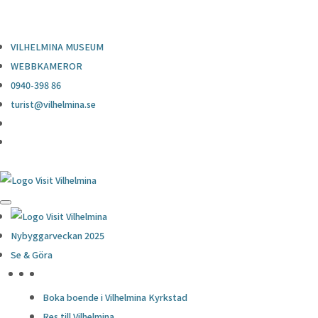
0940-398 86
turist@vilhelmina.se
VILHELMINA MUSEUM
WEBBKAMEROR
0940-398 86
turist@vilhelmina.se
Nybyggarveckan 2025
Se & Göra
HÖJDPUNKTER
Boka boende i Vilhelmina Kyrkstad
Res till Vilhelmina