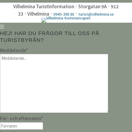
Vilhelmina TuristInformation · Storgatan 9A · 912
33 · Vilhelmina ·
·
0940-398 86
turist@vilhelmina.se
HEJ! HAR DU FRÅGOR TILL OSS PÅ
TURISTBYRÅN?
Meddelande
*
För- och efternamn
*