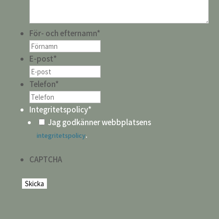
För- och efternamn
*
E-post
*
Telefon
*
Integritetspolicy
*
Jag godkänner webbplatsens
.
integritetspolicy
CAPTCHA