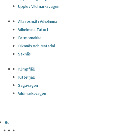
Upplev Vildmarksvägen
Alla resmål i Vilhelmina
Vilhelmina Tätort
Fatmomakke
Dikanäs och Matsdal
Saxnäs
Klimpfjäll
Kittelfjäll
Sagavägen
Vildmarksvägen
Bo
HÖJDPUNKTER