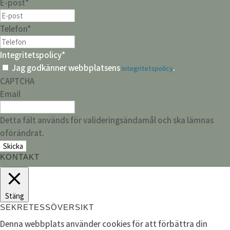
E-post
*
Telefon
*
Integritetspolicy
*
Jag godkänner webbplatsens
.
integritetspolicy
CAPTCHA
Email
Detta fält används för valideringsändamål och ska lämnas
oförändrat.
KONTAKT
Stäng
SEKRETESSÖVERSIKT
Denna webbplats använder cookies för att förbättra din