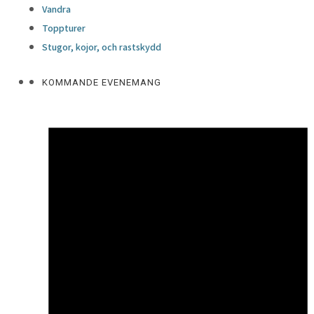
Vandra
Toppturer
Stugor, kojor, och rastskydd
KOMMANDE EVENEMANG