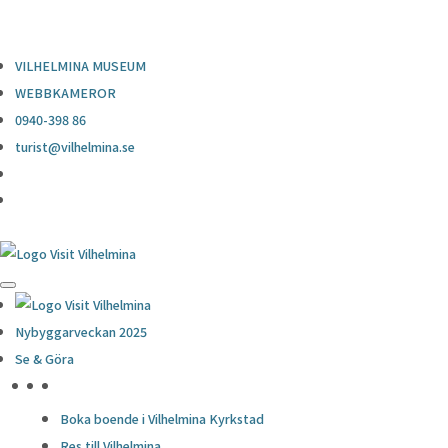
0940-398 86
turist@vilhelmina.se
VILHELMINA MUSEUM
WEBBKAMEROR
0940-398 86
turist@vilhelmina.se
Nybyggarveckan 2025
Se & Göra
HÖJDPUNKTER
Boka boende i Vilhelmina Kyrkstad
Res till Vilhelmina