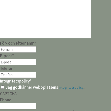
För- och efternamn
*
E-post
*
Telefon
*
Integritetspolicy
*
Jag godkänner webbplatsens
.
integritetspolicy
CAPTCHA
Phone