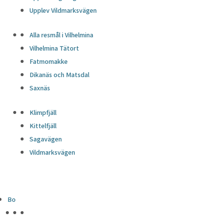
Upplev Vildmarksvägen
Alla resmål i Vilhelmina
Vilhelmina Tätort
Fatmomakke
Dikanäs och Matsdal
Saxnäs
Klimpfjäll
Kittelfjäll
Sagavägen
Vildmarksvägen
Bo
HÖJDPUNKTER