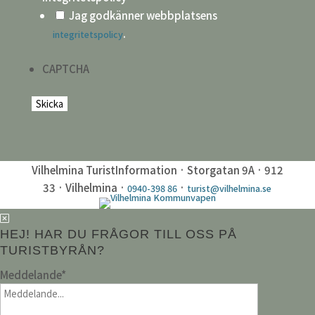
Jag godkänner webbplatsens
.
integritetspolicy
CAPTCHA
Vilhelmina TuristInformation · Storgatan 9A · 912
33 · Vilhelmina ·
·
0940-398 86
turist@vilhelmina.se
HEJ! HAR DU FRÅGOR TILL OSS PÅ
TURISTBYRÅN?
Meddelande
*