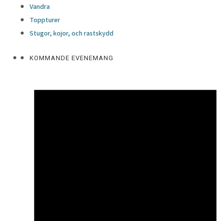
Vandra
Toppturer
Stugor, kojor, och rastskydd
KOMMANDE EVENEMANG