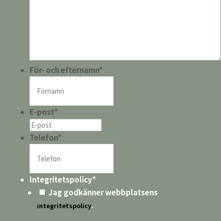
För- och efternamn
*
E-post
*
Telefon
*
Integritetspolicy
*
Jag godkänner webbplatsens
.
integritetspolicy