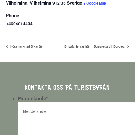
Vilhelmina
,
Vilhelmina
912 33
Sverige
+ Google Map
Phone
+4694014434
Höstmarknad Dikanäs
BrittMarie var här – Bussresa till Dorotea
KONTAKTA OSS PÅ TURISTBYRÅN
Meddelande
*