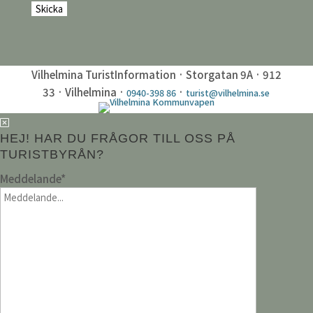
Vilhelmina TuristInformation · Storgatan 9A · 912
33 · Vilhelmina ·
·
0940-398 86
turist@vilhelmina.se
HEJ! HAR DU FRÅGOR TILL OSS PÅ
TURISTBYRÅN?
Meddelande
*