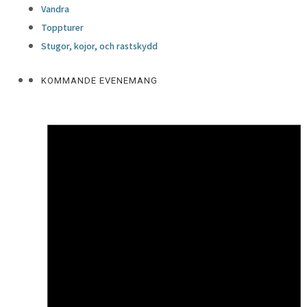
Vandra
Toppturer
Stugor, kojor, och rastskydd
KOMMANDE EVENEMANG