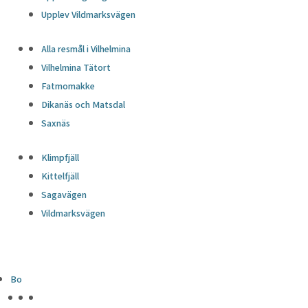
Upplev Vildmarksvägen
Alla resmål i Vilhelmina
Vilhelmina Tätort
Fatmomakke
Dikanäs och Matsdal
Saxnäs
Klimpfjäll
Kittelfjäll
Sagavägen
Vildmarksvägen
Bo
HÖJDPUNKTER