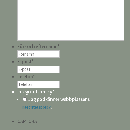
För- och efternamn
*
E-post
*
Telefon
*
Integritetspolicy
*
Jag godkänner webbplatsens
.
integritetspolicy
CAPTCHA