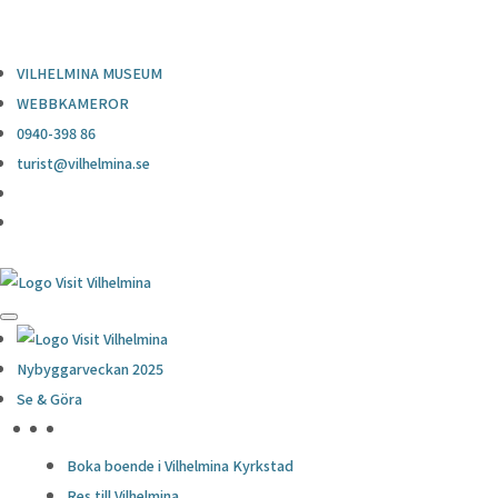
0940-398 86
turist@vilhelmina.se
VILHELMINA MUSEUM
WEBBKAMEROR
0940-398 86
turist@vilhelmina.se
Nybyggarveckan 2025
Se & Göra
HÖJDPUNKTER
Boka boende i Vilhelmina Kyrkstad
Res till Vilhelmina