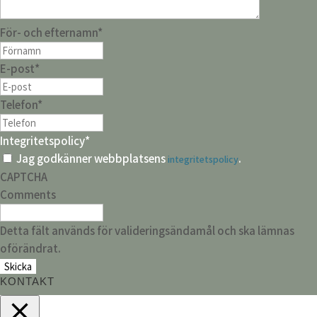
För- och efternamn
*
E-post
*
Telefon
*
Integritetspolicy
*
Jag godkänner webbplatsens
.
integritetspolicy
CAPTCHA
Comments
Detta fält används för valideringsändamål och ska lämnas
oförändrat.
KONTAKT