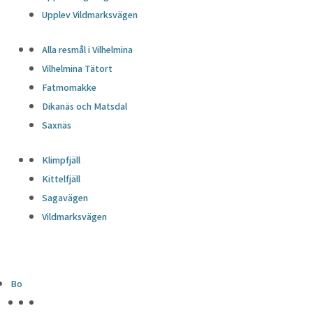
Upplev Vildmarksvägen
Alla resmål i Vilhelmina
Vilhelmina Tätort
Fatmomakke
Dikanäs och Matsdal
Saxnäs
Klimpfjäll
Kittelfjäll
Sagavägen
Vildmarksvägen
Bo
HÖJDPUNKTER