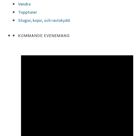
Vandra
Toppturer
Stugor, kojor, och rastskydd
KOMMANDE EVENEMANG