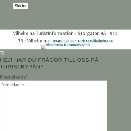
Vilhelmina TuristInformation · Storgatan 9A · 912
33 · Vilhelmina ·
·
0940-398 86
turist@vilhelmina.se
HEJ! HAR DU FRÅGOR TILL OSS PÅ
TURISTBYRÅN?
Meddelande
*