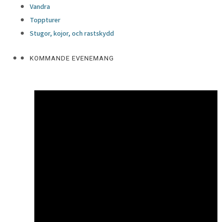
Vandra
Toppturer
Stugor, kojor, och rastskydd
KOMMANDE EVENEMANG