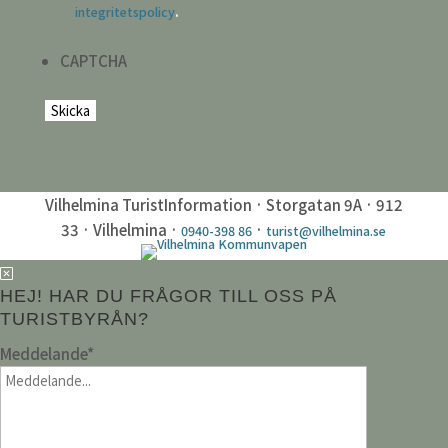
.
integritetspolicy
CAPTCHA
Vilhelmina TuristInformation · Storgatan 9A · 912
33 · Vilhelmina ·
·
0940-398 86
turist@vilhelmina.se
HEJ! HAR DU FRÅGOR TILL OSS PÅ
TURISTBYRÅN?
Meddelande
*