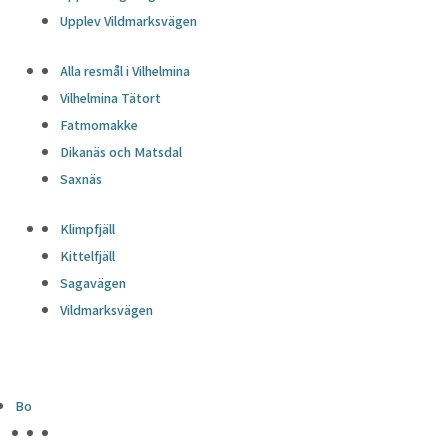
Upplev Vildmarksvägen
Alla resmål i Vilhelmina
Vilhelmina Tätort
Fatmomakke
Dikanäs och Matsdal
Saxnäs
Klimpfjäll
Kittelfjäll
Sagavägen
Vildmarksvägen
Bo
HÖJDPUNKTER