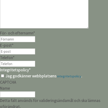
För- och efternamn
*
E-post
*
Telefon
*
Integritetspolicy
*
Jag godkänner webbplatsens
.
integritetspolicy
CAPTCHA
Name
Detta fält används för valideringsändamål och ska lämnas
oförändrat.