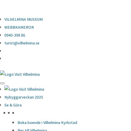
0940-398 86
turist@vilhelmina.se
VILHELMINA MUSEUM
WEBBKAMEROR
0940-398 86
turist@vilhelmina.se
Nybyggarveckan 2025
Se & Göra
HÖJDPUNKTER
Boka boende i Vilhelmina Kyrkstad
Res till Vilhelmina