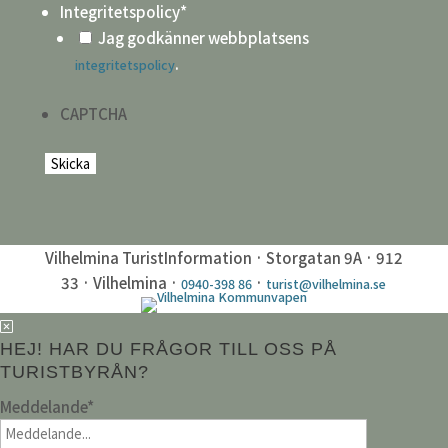
Integritetspolicy
*
Jag godkänner webbplatsens
.
integritetspolicy
CAPTCHA
Vilhelmina TuristInformation · Storgatan 9A · 912
33 · Vilhelmina ·
·
0940-398 86
turist@vilhelmina.se
HEJ! HAR DU FRÅGOR TILL OSS PÅ
TURISTBYRÅN?
Meddelande
*