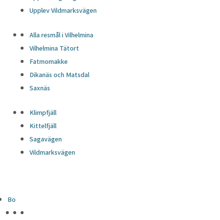
Upplev Vildmarksvägen
Alla resmål i Vilhelmina
Vilhelmina Tätort
Fatmomakke
Dikanäs och Matsdal
Saxnäs
Klimpfjäll
Kittelfjäll
Sagavägen
Vildmarksvägen
Bo
HÖJDPUNKTER