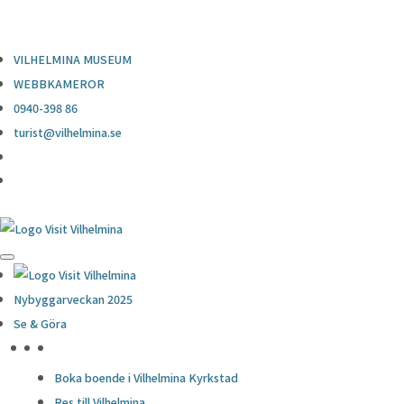
0940-398 86
turist@vilhelmina.se
VILHELMINA MUSEUM
WEBBKAMEROR
0940-398 86
turist@vilhelmina.se
Nybyggarveckan 2025
Se & Göra
HÖJDPUNKTER
Boka boende i Vilhelmina Kyrkstad
Res till Vilhelmina