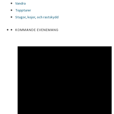
Vandra
Toppturer
Stugor, kojor, och rastskydd
KOMMANDE EVENEMANG