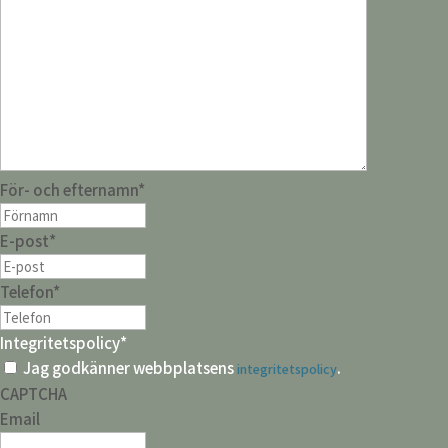
För- och efternamn
*
E-post
*
Telefon
*
Integritetspolicy
*
Jag godkänner webbplatsens
.
integritetspolicy
CAPTCHA
Email