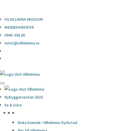
0940-398 86
turist@vilhelmina.se
VILHELMINA MUSEUM
WEBBKAMEROR
0940-398 86
turist@vilhelmina.se
Nybyggarveckan 2025
Se & Göra
HÖJDPUNKTER
Boka boende i Vilhelmina Kyrkstad
Res till Vilhelmina