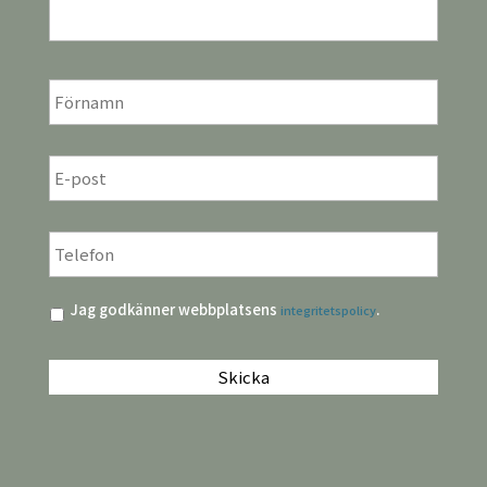
För-
och
efternamn
*
E-
post
*
Telefon
*
Integritetspolicy
*
Jag godkänner webbplatsens
.
integritetspolicy
CAPTCHA