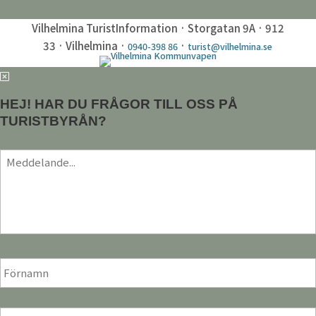
Vilhelmina TuristInformation · Storgatan 9A · 912
33 · Vilhelmina ·
·
0940-398 86
turist@vilhelmina.se
HEJ! HAR DU FRÅGOR TILL OSS PÅ
TURISTBYRÅN?
Meddelande
*
För-
och
efternamn
*
E-